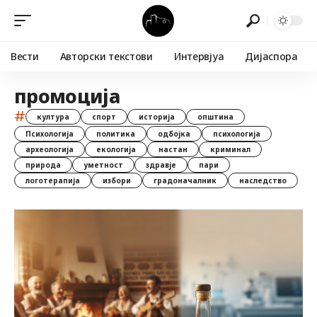
Вести
Авторски текстови
Интервјуа
Дијаспора
промоција
#
култура
спорт
историја
општина
Психологија
политика
одбојка
психологија
археологија
екологија
настан
криминал
природа
уметност
здравје
пари
логотерапија
избори
градоначалник
наследство