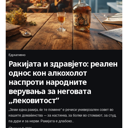
Едукативно
Ракијата и здравјето: реален
однос кон алкохолот
наспроти народните
верувања за неговата
„лековитост”
„Земи една ракија, ќе те помине" е речиси универзален совет во
нашите домаќинства — за настинка, за болки во стомакот, за студ,
па дури и за нерви. Ракијата е длабоко…