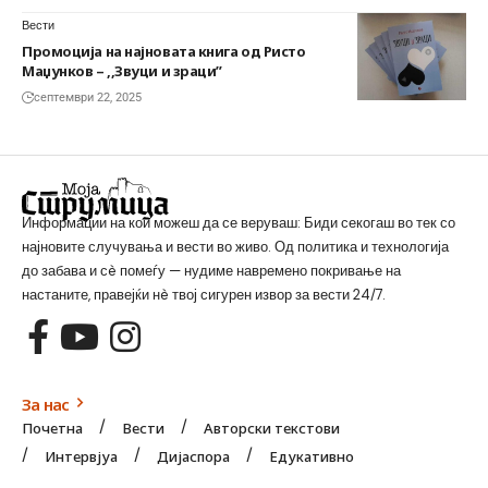
Вести
Промоција на најновата книга од Ристо
Маџунков – ,,Звуци и зраци”
септември 22, 2025
Информации на кои можеш да се веруваш: Биди секогаш во тек со
најновите случувања и вести во живо. Од политика и технологија
до забава и сè помеѓу — нудиме навремено покривање на
настаните, правејќи нè твој сигурен извор за вести 24/7.
За нас
Почетна
Вести
Авторски текстови
Интервјуа
Дијаспора
Едукативно