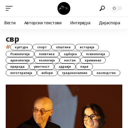
Вести
Авторски текстови
Интервјуа
Дијаспора
свр
#
култура
спорт
општина
историја
Психологија
политика
одбојка
психологија
археологија
екологија
настан
криминал
природа
уметност
здравје
пари
логотерапија
избори
градоначалник
наследство