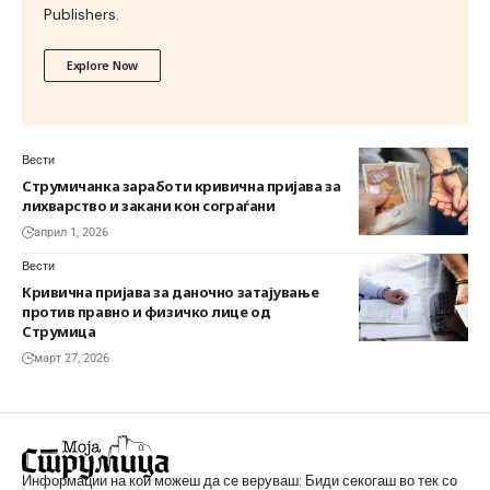
Publishers.
Explore Now
Вести
Струмичанка заработи кривична пријава за
лихварство и закани кон сограѓани
април 1, 2026
Вести
Кривична пријава за даночно затајување
против правно и физичко лице од
Струмица
март 27, 2026
Информации на кои можеш да се веруваш: Биди секогаш во тек со