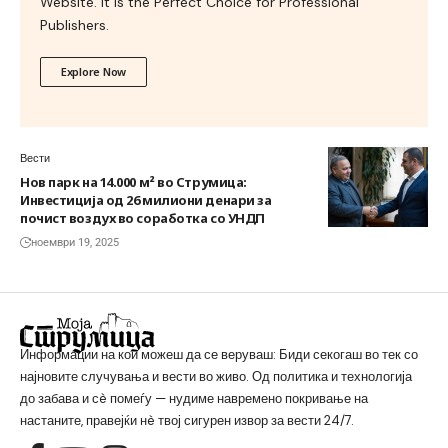
Website. It is the Perfect Choice for Professional
Publishers.
Explore Now
Вести
Нов парк на 14.000 м² во Струмица:
Инвестиција од 26 милиони денари за
почист воздух во соработка со УНДП
ноември 19, 2025
Информации на кои можеш да се веруваш: Биди секогаш во тек со
најновите случувања и вести во живо. Од политика и технологија
до забава и сè помеѓу — нудиме навремено покривање на
настаните, правејќи нè твој сигурен извор за вести 24/7.