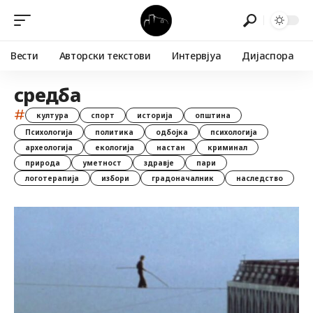
Вести
Авторски текстови
Интервјуа
Дијаспора
средба
#
култура
спорт
историја
општина
Психологија
политика
одбојка
психологија
археологија
екологија
настан
криминал
природа
уметност
здравје
пари
логотерапија
избори
градоначалник
наследство