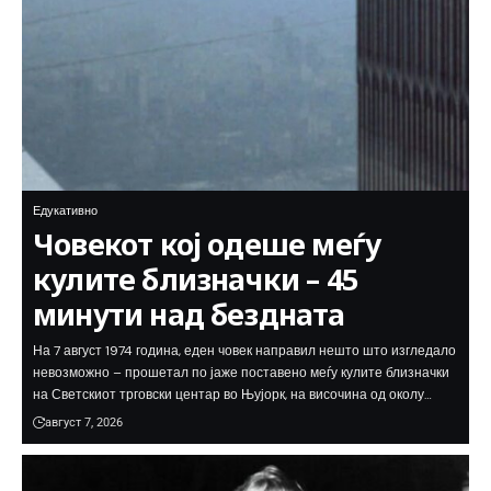
Едукативно
Човекот кој одеше меѓу
кулите близначки – 45
минути над бездната
На 7 август 1974 година, еден човек направил нешто што изгледало
невозможно – прошетал по јаже поставено меѓу кулите близначки
на Светскиот трговски центар во Њујорк, на височина од околу…
август 7, 2026