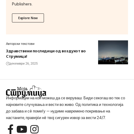
Publishers.
Explore Now
Авторски текстови
Здравствени последици од воздухот во
Струмица!
декември 26, 2025
Информации на кои можеш да се веруваш: Биди секогаш во тек со
најновите случувања и вести во живо. Од политика и технологија
до забава и сè помеѓу — нудиме навремено покривање на
настаните, правејќи нè твој сигурен извор за вести 24/7.