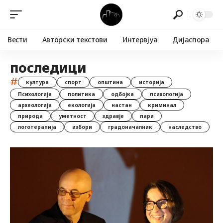
Вести
Авторски текстови
Интервјуа
Дијаспора
последици
#
култура
спорт
општина
историја
Психологија
политика
одбојка
психологија
археологија
екологија
настан
криминал
природа
уметност
здравје
пари
логотерапија
избори
градоначалник
наследство