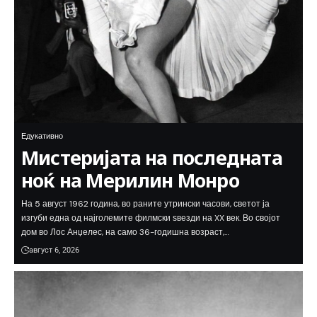
Едукативно
Мистеријата на последната
ноќ на Мерилин Монро
На 5 август 1962 година, во раните утрински часови, светот ја
изгуби една од најголемите филмски ѕвезди на XX век. Во својот
дом во Лос Анџелес, на само 36-годишна возраст,…
август 6, 2026