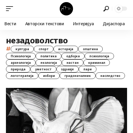
Вести
Авторски текстови
Интервјуа
Дијаспора
незадоволство
#
култура
спорт
историја
општина
Психологија
политика
одбојка
психологија
археологија
екологија
настан
криминал
природа
уметност
здравје
пари
логотерапија
избори
градоначалник
наследство