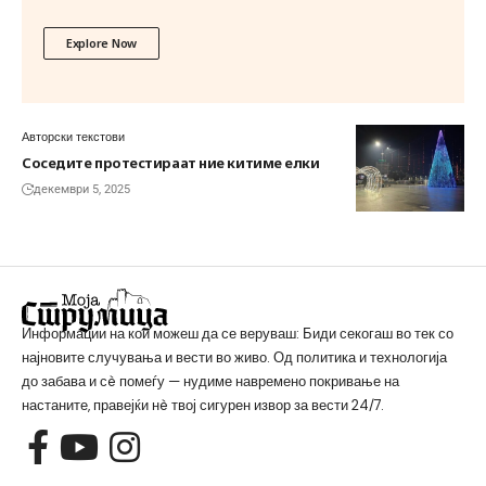
Explore Now
Авторски текстови
Соседите протестираат ние китиме елки
декември 5, 2025
Информации на кои можеш да се веруваш: Биди секогаш во тек со
најновите случувања и вести во живо. Од политика и технологија
до забава и сè помеѓу — нудиме навремено покривање на
настаните, правејќи нè твој сигурен извор за вести 24/7.