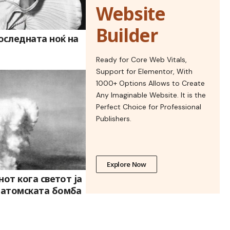
Website
Builder
оследната ноќ на
Ready for Core Web Vitals,
Support for Elementor, With
1000+ Options Allows to Create
Any Imaginable Website. It is the
Perfect Choice for Professional
Publishers.
Explore Now
енот кога светот ја
а атомската бомба