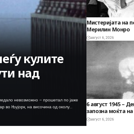
Мистеријата на п
Мерилин Монро
август 6, 2026
меѓу кулите
ути над
гледало невозможно – прошетал по јаже
6 август 1945 – Д
ар во Њујорк, на височина од околу…
запозна моќта н
август 6, 2026