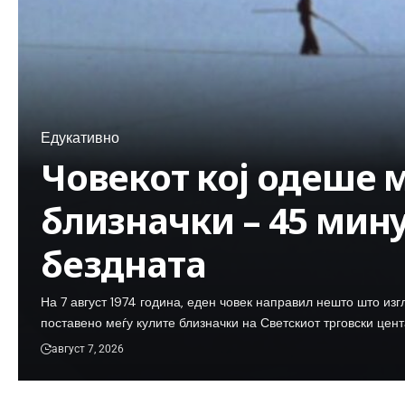
Едукативно
Човекот кој одеше 
близначки – 45 мин
бездната
На 7 август 1974 година, еден човек направил нешто што из
поставено меѓу кулите близначки на Светскиот трговски цент
август 7, 2026