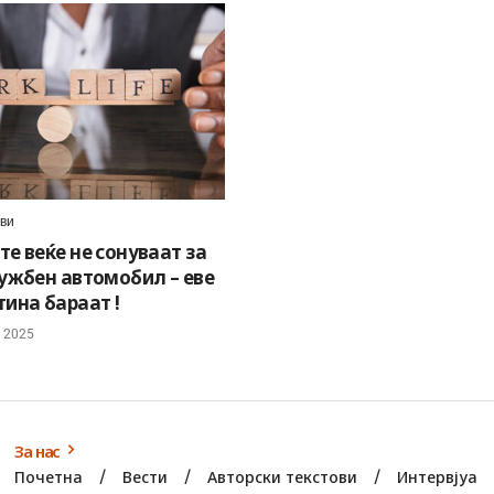
ови
е веќе не сонуваат за
лужбен автомобил – еве
ина бараат !
, 2025
За нас
Почетна
Вести
Авторски текстови
Интервјуа