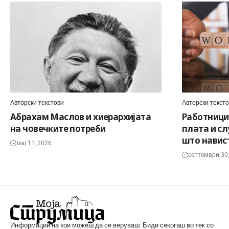
Авторски текстови
Авторски текст
Абрахам Маслов и хиерархијата
Работницит
на човечките потреби
плата и с
што навист
мај 11, 2026
септември 30
Информации на кои можеш да се веруваш: Биди секогаш во тек со