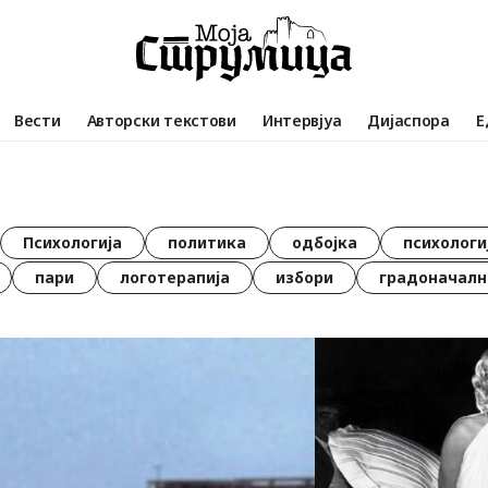
Вести
Авторски текстови
Интервјуа
Дијаспора
Е
Психологија
политика
одбојка
психологи
пари
логотерапија
избори
градоначалн