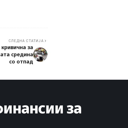
СЛЕДНА СТАТИЈА
 кривична за
ната средина
со отпад
финансии за