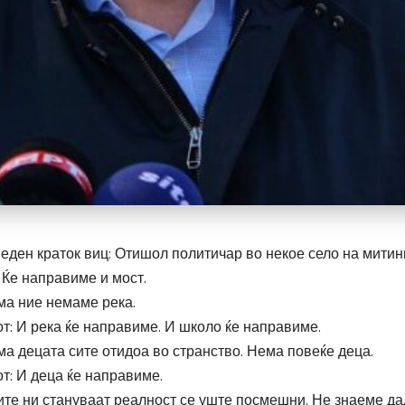
 еден краток виц: Отишол политичар во некое село на митинг
 Ќе направиме и мост.
ма ние немаме река.
т: И река ќе направиме. И школо ќе направиме.
ма децата сите отидоа во странство. Нема повеќе деца.
т: И деца ќе направиме.
ите ни стануваат реалност се уште посмешни. Не знаеме дал