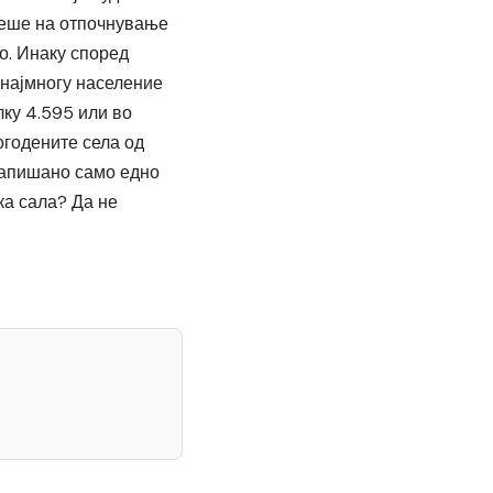
беше на отпочнување
о. Инаку според
 најмногу население
лку 4.595 или во
огодените села од
запишано само едно
ка сала? Да не