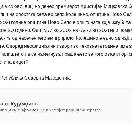
ија со овој виц, но денес премиерот Христијан Мицковски 
илишна спортска сала во село Колешино, општина Ново Сел
 2021 година општина Ново Село е општината која изгубила
те 20 години. Од 11.567 во 2002 на 6.972 во 2021 или пома
9,7 % од населението емигрирало. Колешино е едно од најп
та. Според неофицијални извори во тековната година има 
училиштето па се наметнува прашањето за кого оваа спортс
стина вицот?
 Република Северна Македонија
Јане Кујумџиев
ипл. инж. Информатика и компјутерско инженерство