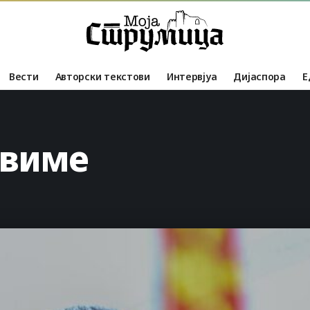
Вести
Авторски текстови
Интервјуа
Дијаспора
Е
авиме