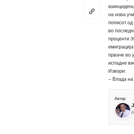
коинциденц
на нова уч
пописот од
во последни
проценти 3
емиграција
прваче во 
испадне ви
Извори:
–
Влада на
Автор:
д