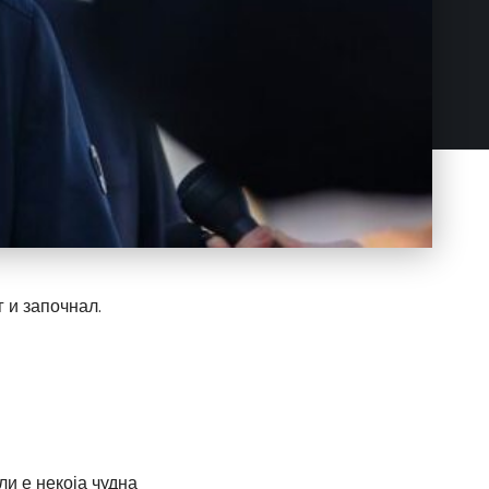
 и започнал.
и е некоја чудна