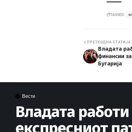
в
TAGGED:
ПРЕТХОДНА СТАТИЈА
Владата раб
финансии за
Бугарија
Вести
Владата работи
експресниот пат