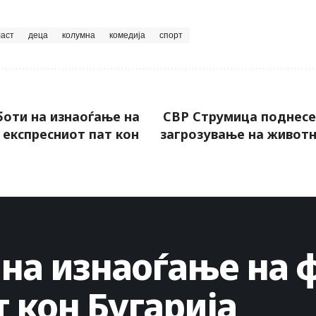
ласт
деца
колумна
комедија
спорт
оти на изнаоѓање на
СВР Струмица поднесе
 експресниот пат кон
загрозување на живот
 на изнаоѓање на 
 кон Бугарија