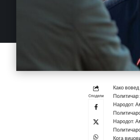
Како вовед
Политичар:
Сподели
Народот: А
Политичаро
Народот: А
Политичаро
Кога вицов