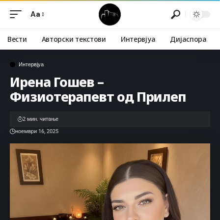
Aa
Вести
Авторски текстови
Интервјуа
Дијаспора
Интервјуа
Ирена Гошев –
Физиотерапевт од Прилеп
2 мин. читање
ноември 16, 2025