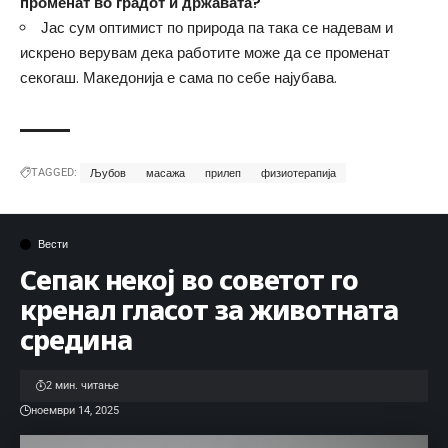
променат во градот и државата?
Јас сум оптимист по природа па така се надевам и
искрено верувам дека работите може да се променат
секогаш. Македонија е сама по себе најубава.
TAGGED:
Љубов
масажа
прилеп
физиотерапија
Вести
Сепак некој во советот го
кренал гласот за животната
средина
2 мин. читање
ноември 14, 2025