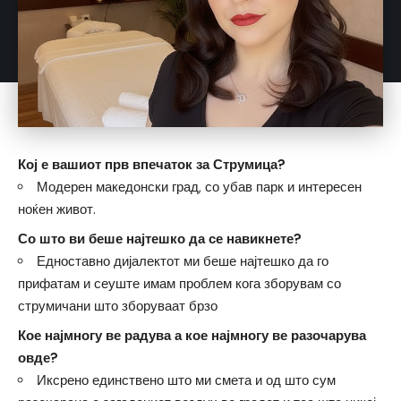
Кој е вашиот прв впечаток за Струмица?
Модерен македонски град, со убав парк и интересен
ноќен живот.
Со што ви беше најтешко да се навикнете?
Едноставно дијалектот ми беше најтешко да го
прифатам и сеуште имам проблем кога зборувам со
струмичани што зборуваат брзо
Кое најмногу ве радува а кое најмногу ве разочарува
овде?
Иксрено единствено што ми смета и од што сум