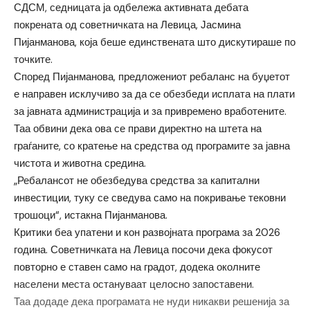
СДСМ, седницата ја одбележа активната дебата
покрената од советничката на Левица, Јасмина
Пијанманова, која беше единствената што дискутираше по
точките.
Според Пијанманова, предложениот ребаланс на буџетот
е направен исклучиво за да се обезбеди исплата на плати
за јавната администрација и за привремено вработените.
Таа обвини дека ова се прави директно на штета на
граѓаните, со кратење на средства од програмите за јавна
чистота и животна средина.
„Ребалансот не обезбедува средства за капитални
инвестиции, туку се сведува само на покривање тековни
трошоци“, истакна Пијанманова.
Критики беа упатени и кон развојната програма за 2026
година. Советничката на Левица посочи дека фокусот
повторно е ставен само на градот, додека околните
населени места остануваат целосно запоставени.
Таа додаде дека програмата не нуди никакви решенија за