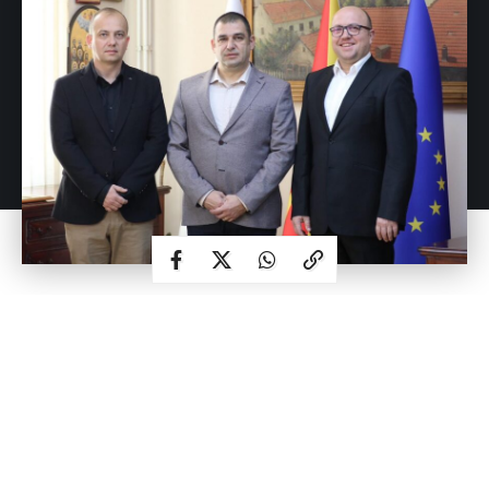
TAGGED:
борец
вода
воздух
живот
приоритети
Промената на локалната власт во Струмица ги донесе и
очекуваните смени на раководните позиции во јавните
претпријатија. Првите именувања веќе предизвикаа
реакции во јавноста, во кои доминира ставот дека при
изборот на новите директори предност се дава на
партиската припадност, наместо на стручноста и
професионалното искуство во областа.