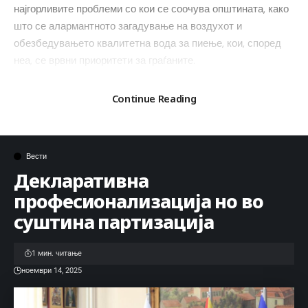
најгорливите проблеми со кои се соочува општината, како
што се алармантното загадување на воздухот и
обезбедувањето квалитетна вода за пиење, кои, според
неа, се врвни приоритети за граѓаните.
И покрај укажаните забелешки, ребалансот на буџетот и
развојната програма беа изгласани. Од Левица соопштија
Continue Reading
дека за нив овие документи се неприфатливи бидејќи не
ги следат вистинските потреби на општината и дека
партијата останува доследна на своите програмски
Вести
принципи.
Декларативна
професионализација но во
суштина партизација
1 мин. читање
ноември 14, 2025