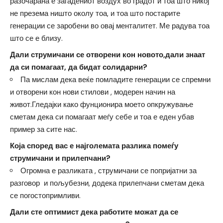
разочарана е загадениот воздух во градот и тоа што никој
не презема ништо околу тоа, и тоа што постарите
генерации се заробени во овај менталитет. Ме радува тоа
што се е близу.
Дали струмичани се отворени кон новото,дали знаат
да си помагаат, да бидат солидарни?
Па мислам дека веќе помладите генерации се спремни
и отворени кон нови стилови , модерен начин на
живот.Гледајки како фунционира моето опкружување
сметам дека си помагаат меѓу себе и тоа е еден убав
пример за сите нас.
Која според вас е најголемата разлика помеѓу
струмичани и прилепчани?
Огромна е разликата , струмичани се попријатни за
разговор и пољубезни, додека прилепчани сметам дека
се погостопримливи.
Дали сте оптимист дека работите можат да се