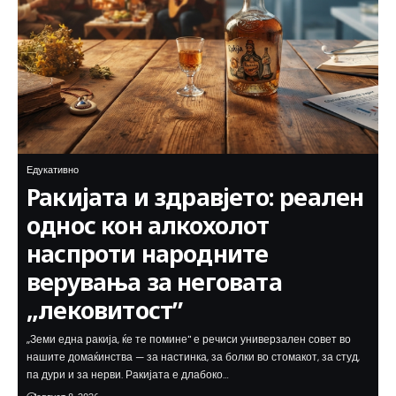
Едукативно
Ракијата и здравјето: реален
однос кон алкохолот
наспроти народните
верувања за неговата
„лековитост”
„Земи една ракија, ќе те помине" е речиси универзален совет во
нашите домаќинства — за настинка, за болки во стомакот, за студ,
па дури и за нерви. Ракијата е длабоко…