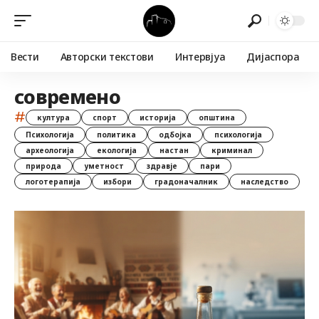
Вести
Авторски текстови
Интервјуа
Дијаспора
современо
#
култура
спорт
историја
општина
Психологија
политика
одбојка
психологија
археологија
екологија
настан
криминал
природа
уметност
здравје
пари
логотерапија
избори
градоначалник
наследство