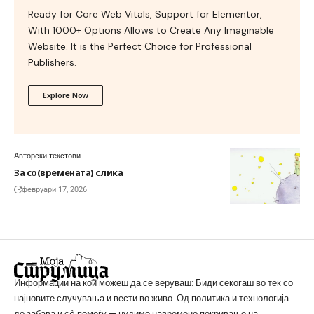
Ready for Core Web Vitals, Support for Elementor,
With 1000+ Options Allows to Create Any Imaginable
Website. It is the Perfect Choice for Professional
Publishers.
Explore Now
Авторски текстови
За со(времената) слика
февруари 17, 2026
Информации на кои можеш да се веруваш: Биди секогаш во тек со
најновите случувања и вести во живо. Од политика и технологија
до забава и сè помеѓу — нудиме навремено покривање на