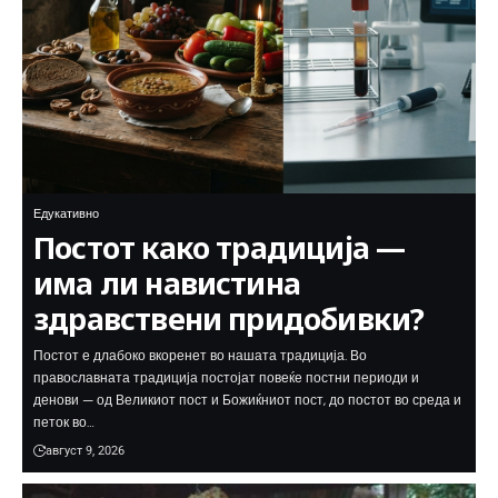
Едукативно
Постот како традиција —
има ли навистина
здравствени придобивки?
Постот е длабоко вкоренет во нашата традиција. Во
православната традиција постојат повеќе постни периоди и
денови — од Великиот пост и Божиќниот пост, до постот во среда и
петок во…
август 9, 2026