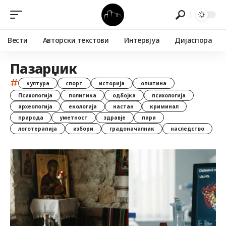
Вести
Авторски текстови
Интервјуа
Дијаспора
Пазарџик
#
култура
спорт
историја
општина
Психологија
политика
одбојка
психологија
археологија
екологија
настан
криминал
природа
уметност
здравје
пари
логотерапија
избори
градоначалник
наследство