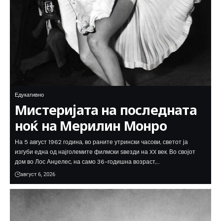
Едукативно
Мистеријата на последната
ноќ на Мерилин Монро
На 5 август 1962 година, во раните утрински часови, светот ја
изгуби една од најголемите филмски ѕвезди на XX век. Во својот
дом во Лос Анџелес, на само 36-годишна возраст,…
август 6, 2026