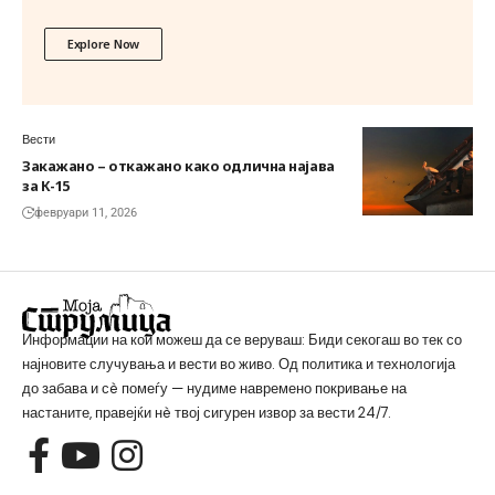
Explore Now
Вести
Закажано – откажано како одлична најава
за К-15
февруари 11, 2026
Информации на кои можеш да се веруваш: Биди секогаш во тек со
најновите случувања и вести во живо. Од политика и технологија
до забава и сè помеѓу — нудиме навремено покривање на
настаните, правејќи нè твој сигурен извор за вести 24/7.