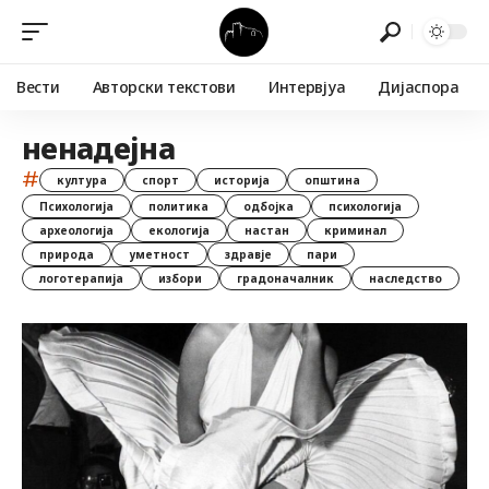
Вести
Авторски текстови
Интервјуа
Дијаспора
ненадејна
#
култура
спорт
историја
општина
Психологија
политика
одбојка
психологија
археологија
екологија
настан
криминал
природа
уметност
здравје
пари
логотерапија
избори
градоначалник
наследство