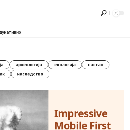
дукативно
ја
археологија
екологија
настан
ик
наследство
Impressive
Mobile First