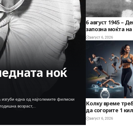
6 август 1945 – Д
запозна моќта н
август 6, 2026
ледната ноќ
ја изгуби една од најголемите филмски
Колку време треб
-годишна возраст,…
да согорите 1 ки
август 6, 2026