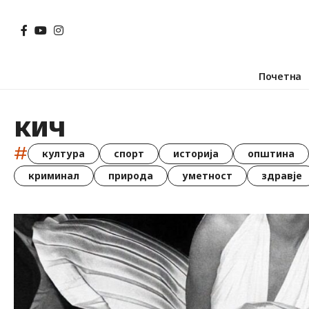
Почетна
кич
#
култура
спорт
историја
општина
криминал
природа
уметност
здравје