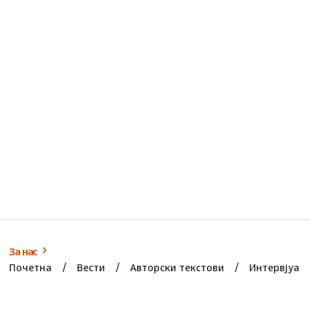
За нас
Почетна
Вести
Авторски текстови
Интервјуа