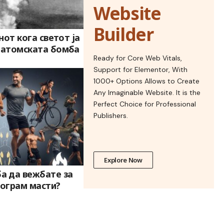
Website
Builder
енот кога светот ја
а атомската бомба
Ready for Core Web Vitals,
Support for Elementor, With
1000+ Options Allows to Create
Any Imaginable Website. It is the
Perfect Choice for Professional
Publishers.
Explore Now
а да вежбате за
лограм масти?