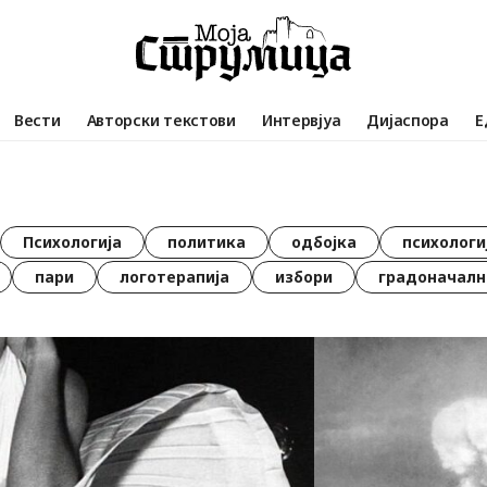
Вести
Авторски текстови
Интервјуа
Дијаспора
Е
Психологија
политика
одбојка
психологи
пари
логотерапија
избори
градоначалн