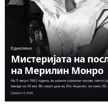
Едукативно
Мистеријата на пос
на Мерилин Монро
На 5 август 1962 година, во раните утрински часови, светот 
ѕвезди на XX век. Во својот дом во Лос Анџелес, на само 36
август 6, 2026