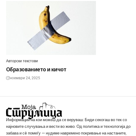
Авторски текстови
Образованието и кичот
ноември 24, 2025
Информации на кои можеш да се веруваш: Биди секогаш во тек со
најновите случувања и вести во живо. Од политика и технологија до
забава и сè помеѓу — нудиме навремено покривање на настаните,