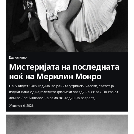
Едукативно
Мистеријата на последната
ноќ на Мерилин Монро
На 5 август 1962 година, во раните утрински часови, светот ја
изгуби една од најголемите филмски ѕвезди на XX век. Во својот
дом во Лос Анџелес, на само 36-годишна возраст,…
август 6, 2026