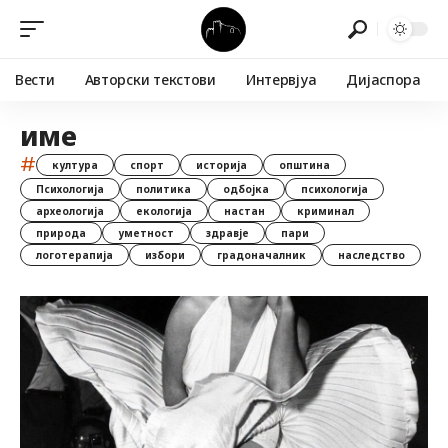
Вести
Авторски текстови
Интервјуа
Дијаспора
име
#
култура
спорт
историја
општина
Психологија
политика
одбојка
психологија
археологија
екологија
настан
криминал
природа
уметност
здравје
пари
логотерапија
избори
градоначалник
наследство