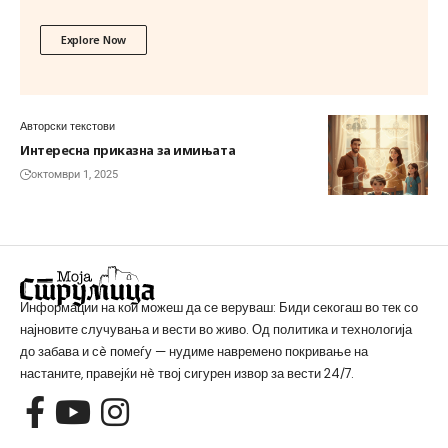
Explore Now
Авторски текстови
Интересна приказна за имињата
октомври 1, 2025
Информации на кои можеш да се веруваш: Биди секогаш во тек со
најновите случувања и вести во живо. Од политика и технологија
до забава и сè помеѓу — нудиме навремено покривање на
настаните, правејќи нè твој сигурен извор за вести 24/7.