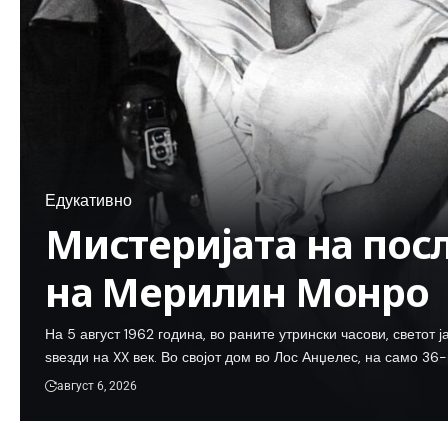
Едукативно
Мистеријата на пос
на Мерилин Монро
На 5 август 1962 година, во раните утрински часови, светот 
ѕвезди на XX век. Во својот дом во Лос Анџелес, на само 36
август 6, 2026