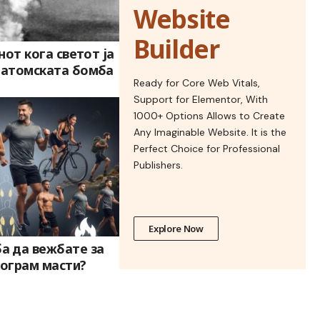
Website
Builder
енот кога светот ја
а атомската бомба
Ready for Core Web Vitals,
Support for Elementor, With
1000+ Options Allows to Create
Any Imaginable Website. It is the
Perfect Choice for Professional
Publishers.
Explore Now
а да вежбате за
лограм масти?