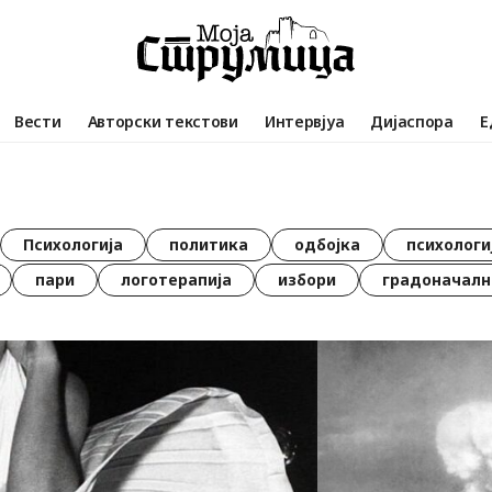
Вести
Авторски текстови
Интервјуа
Дијаспора
Е
Психологија
политика
одбојка
психологи
пари
логотерапија
избори
градоначалн