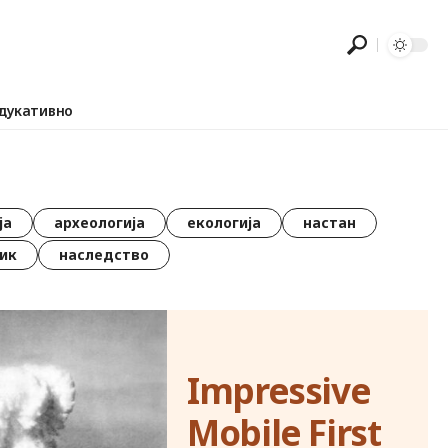
дукативно
ја
археологија
екологија
настан
ик
наследство
Impressive
Mobile First