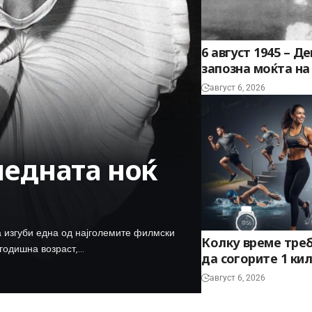
6 август 1945 – Д
запозна моќта н
август 6, 2026
ледната ноќ
ја изгуби една од најголемите филмски
Колку време треб
-годишна возраст,…
да согорите 1 ки
август 6, 2026