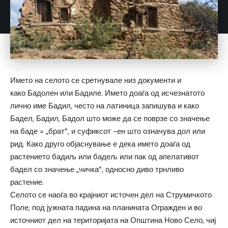
Името на селото се сретнувале низ документи и
како Бадолен или Бадиле. Името доаѓа од исчезнатото
лично име Бадил, често на латиница запишува и како
Бадел, Бадил, Бадол што може да се поврзе со значење
на баде = „брат“, и суфиксот -ен што означува дол или
рид. Како друго објаснување е дека името доаѓа од
растението бадиљ или бадељ или пак од апелативот
бадел со значење „чичка“, односно диво трнливо
растение.
Селото се наоѓа во крајниот источен дел на Струмичкото
Поле, под јужната падина на планината Огражден и во
источниот дел на територијата на Општина Ново Село, чиј