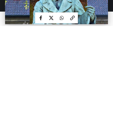
1846 година, со приближувањето на неговиот 33 роденден,
Сорен Кјеркегор му пишува на својот брат објаснување
како да биде подготвен неговиот гроб и која порака да
биде изгравирана на надгробната плоча. Овие стихови се
последната желба на младиот философ:
„Па сепак беше тоа неодамна
Требаше да победам
Тогаш целата битка би била
Наеднаш завршена.
Тогаш би почивал во мир
Во опојните мириси на розите
Во непрекинат, непрекинат разговор
Со мојот Исус.“