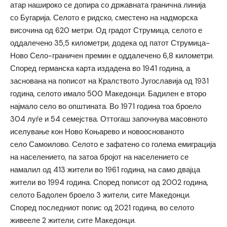
атар нашироко се допира со државната гранична линија
со Бугарија. Селото е ридско, сместено на надморска
височина од 620 метри. Од градот Струмица, селото е
оддалечено 35,5 километри, додека од патот Струмица-
Ново Село-граничен премин е оддалечено 6,8 километри.
Според германска карта издадена во 1941 година, а
заснована на пописот на Кралството Југославија од 1931
година, селото имало 500 Македонци. Бадилен е второ
најмало село во општината. Во 1971 година тоа броело
304 луѓе и 54 семејства. Оттогаш започнува масовното
иселување кон Ново Коњарево и новооснованото
село Самоилово. Селото е зафатено со голема емиграција
на населението, па затоа бројот на населението се
намалил од 413 жители во 1961 година, на само двајца
жители во 1994 година. Според пописот од 2002 година,
селото Бадолен броело 3 жители, сите Македонци.
Според последниот попис од 2021 година, во селото
живееле 2 жители, сите Македонци.