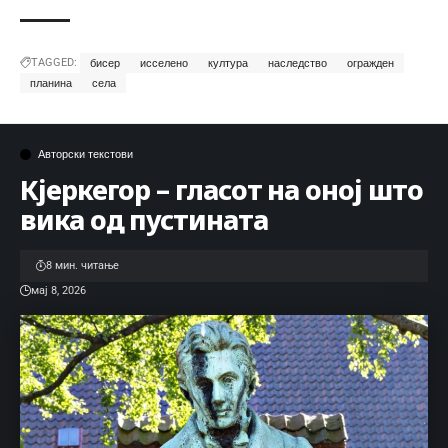
TAGGED:
бисер
исселено
култура
наследство
огражден
планина
села
Авторски текстови
Кјеркегор – гласот на оној што
вика од пустината
8 мин. читање
мај 8, 2026