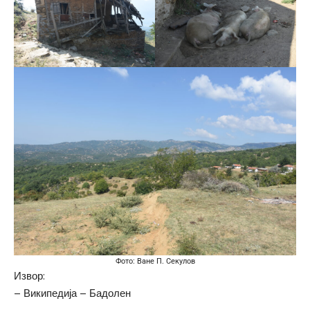
Фото: Ване П. Секулов
Извор:
–
Википедија – Бадолен