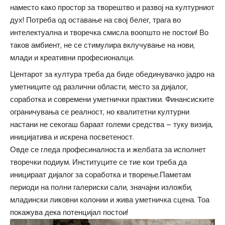
наместо како простор за творештво и развој на културниот
дух! Потреба од оставање на свој белег, трага во
интелектуална и творечка смисла воопшто не постои! Во
таков амбиент, не се стимулира вклучување на нови,
млади и креативни професионалци.
Центарот за култура треба да биде обединувачко јадро на
уметниците од различни области, место за дијалог,
соработка и современи уметнички практики. Финансиските
ограничувања се реалност, но квалитетни културни
настани не секогаш бараат големи средства – туку визија,
иницијатива и искрена посветеност.
Овде се гледа професиналноста и желбата за исполнет
творечки подиум. Институците се тие кои треба да
иницираат дијалог за соработка и творење.Паметам
периоди на полни галериски сали, значајни изложби,
младински ликовни колонии и жива уметничка сцена. Тоа
покажува дека потенцијал постои!