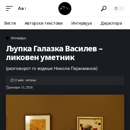
Aa
Вести
Авторски текстови
Интервјуа
Дијаспора
Интервјуа
Љупка Галазка Василев –
ликовен уметник
(разговорот го водеше Никола Пијанманов)
12 мин. читање
јануари 13, 2026