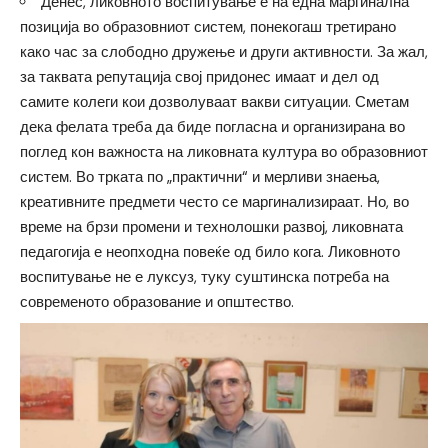
Денес, ликовното воспитување е на една маргинална
позиција во образовниот систем, понекогаш третирано
како час за слободно дружење и други активности. За жал,
за таквата репутација свој придонес имаат и дел од
самите колеги кои дозволуваат вакви ситуации. Сметам
дека фелата треба да биде погласна и организирана во
поглед кон важноста на ликовната култура во образовниот
систем. Во трката по „практични“ и мерливи знаења,
креативните предмети често се маргинализираат. Но, во
време на брзи промени и технолошки развој, ликовната
педагогија е неопходна повеќе од било кога. Ликовното
воспитување не е луксуз, туку суштинска потреба на
современото образование и општество.