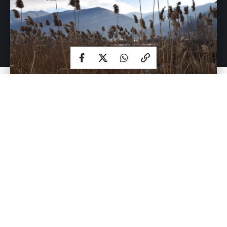
Риби
Риболовот во Моноспитовското Мочуриште бил важна
активност од егзистенцијално значење на локалното
население. Но и покрај нивното значење ,не е познат
точниот видов состав на фауната на рибите.
Имајќи ја предвид моменталната ситуација во
Моноспитовското Мочуриште (исушено и со многу лош
квалитет на вода) не е ни чудно што во самото мочуриште
се среќаваат мал број видови риби. Во Моноспитовското