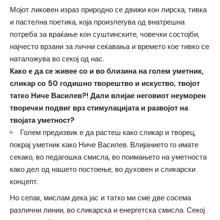
Мојот ликовен израз природно се движи кон лирска, тивка
и пастелна поетика, која произлегува од внатрешна
потреба за враќање кон суштинските, човечки состојби,
најчесто врзани за лични сеќавања и времето кое тивко се
наталожува во секој од нас.
Како е да се живее со и во близина на голем уметник,
сликар со 50 годишно творештво и искуство, твојот
татко Ниче Василев?! Дали влијае неговиот неуморен
творечки подвиг врз стимулацијата и развојот на
твојата уметност?
Голем предизвик е да растеш како сликар и творец,
покрај уметник како Ниче Василев. Влијанието го имате
секако, во педагошка смисла, во поимањето на уметноста
како дел од нашето постоење, во духовен и сликарски
концепт.
Но сепак, мислам дека јас и татко ми сме две сосема
различни линии, во сликарска и енергетска смисла. Секој