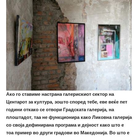
Ако го ставиме настрана галерискиот сектор на
Центарот за култура, зошто според тебе, еве веќе пет
години откако се отвори Градската галерија, на
плоштадот, таа не функционира како Ликовна галерија
со своја дефинирана програма и дејност како што е
тоа пример во други градови во Македонија. Во што е