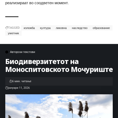
реализираат во соодветен момент.
TAGGED:
изложба
култура
ликовна
наследство
образование
уметник
Авторски текстови
Биодиверзитетот на
Моноспитовското Мочуриште
6 мин. читање
јануари 11, 2026