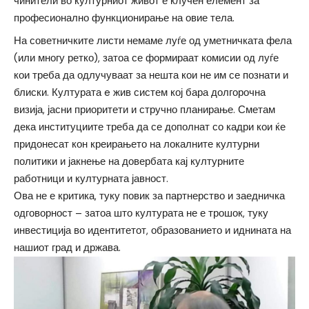
чинители во културниот живот е клучен елемент за
професионално функционирање на овие тела.
На советничките листи немаме луѓе од уметничката фела
(или многу ретко), затоа се формираат комисии од луѓе
кои треба да одлучуваат за нешта кои не им се познати и
блиски. Културата e жив систем кој бара долгорочна
визија, јасни приоритети и стручно планирање. Сметам
дека институциите треба да се дополнат со кадри кои ќе
придонесат кон креирањето на локалните културни
политики и јакнење на довербата кај културните
работници и културната јавност.
Ова не е критика, туку повик за партнерство и заедничка
одговорност – затоа што културата не е трошок, туку
инвестиција во идентитетот, образованието и иднината на
нашиот град и држава.