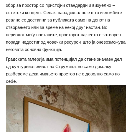
збор за простор со пристојни стандарди и визуелно –
естетски концепт. Сепак, парадоксално е што изложбите
реално се достапни за публиката само на денот на
отворањето или за време на некој друг настан. Во
периодот меѓу настаните, просторот најчесто е затворен
поради недостиг од човечки ресурси, што ја оневозможува
неговата основна функција.
Градската галерија има потенцијал да стане значаен дел
од културниот живот на Струмица, но само доколку
разбереме дека имањето простор не е доволно само по
себe.