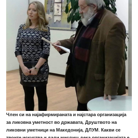
Член си на најафирмираната и најстара организација
за ликовна уметност во државата, Друштвото на
ликовни уметници на Македонија, ДЛУМ. Какви се
твоите искуства и дали мислиш дека организацијата е