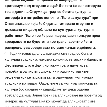
критериуми од стручни лица? До кога ќе се повторува
тоа и дали на Струмица, град со богата културна
историја ѝ е потребно конечно „Тело за култура“ при
Општината во која ќе бидат ангажирани стручни и
докажани лица од областа на културата, културни
работници. Тело кое ќе распишува јавен конкурс пред
креирањето на буџетот и кое транспарентно ќе ги
распределува средствата по уметничките дејности.
Години наназад слушаме дека сме град со богата
културна традиција, ликовна колонија, тетарски и филмски
фестивали, што е факт, но токму тоа ја наметнува
потребата од институционални и административни
решенија кои ќе ја развиваат и одржуваат културната
традиција во градот. Одделение за култура, комисија за
култура (со соодветни кадри),сметам дека одамна
требало да има. Јавен повик за аплицирање на проекти од
интерес на културата на кој можат да аплицираат сите