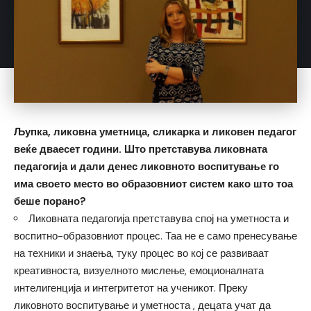
Љупка, ликовна уметница, сликарка и ликовен педагог
веќе дваесет години. Што претставува ликовната
педагогија и дали денес ликовното воспитување го
има своето место во образовниот систем како што тоа
беше порано?
Ликовната педагогија претставува спој на уметноста и
воспитно-образовниот процес. Таа не е само пренесување
на техники и знаења, туку процес во кој се развиваат
креативноста, визуелното мислење, емоционалната
интелигенција и интегритетот на ученикот. Преку
ликовното воспитување и уметноста , децата учат да