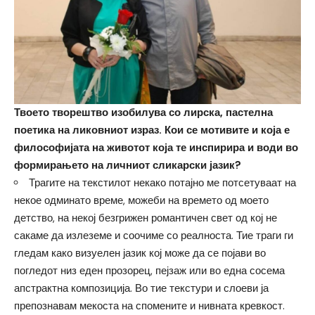
Твоето творештво изобилува со лирска, пастелна
поетика на ликовниот израз. Кои се мотивите и која е
философијата на животот која те инспирира и води во
формирањето на личниот сликарски јазик?
Трагите на текстилот некако потајно ме потсетуваат на
некое одминато време, можеби на времето од моето
детство, на некој безгрижен романтичен свет од кој не
сакаме да излеземе и соочиме со реалноста. Тие траги ги
гледам како визуелен јазик кој може да се појави во
погледот низ еден прозорец, пејзаж или во една сосема
апстрактна композиција. Во тие текстури и слоеви ја
препознавам мекоста на спомените и нивната кревкост.