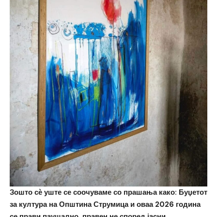
Зошто сѐ уште се соочуваме со прашања како: Буџетот
за култура на Општина Струмица и оваа 2026 година
се прави паушално, правен не според јасни