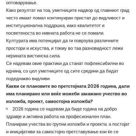
оптоварување.
Како резултат на тоа, уметниците надвор од главниот град
често имаат помал континуиран пристап до видливост и
институционална поддршка, иако квалитетот и
посветеноста во нивната работа не се помали.
Културата има потенцијал да ги поврзува различните
простори и искуства, и токму во таа разновидност лежи
нејзината вистинска сила.
Се надевам овие практики да станат пофлексибилни во
иднина, со цел уметниците од сите средини да бидат
подеднакво видливи.
Какви се плановите во претстојната 2026 година, дали
има планирано или веќе можеби закажано учество во
изложба, проект, самостојна изложба?
2026 година се надевам да биде година на добро
здравје и активна работа на професионален план.
Планирам учества во групни изложби и проекти, а постојат
и иницијативи за самостојно претставување кои ќе се