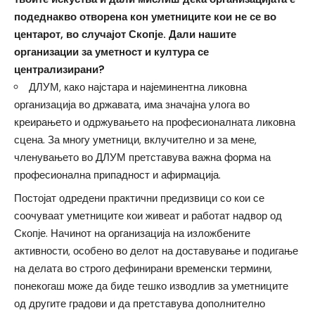
подеднакво отворена кон уметниците кои не се во
центарот, во случајот Скопје. Дали нашите
организации за уметност и култура се
централизирани?
ДЛУМ, како најстара и најеминентна ликовна
организација во државата, има значајна улога во
креирањето и одржувањето на професионалната ликовна
сцена. За многу уметници, вклучително и за мене,
членувањето во ДЛУМ претставува важна форма на
професионална припадност и афирмација.
Постојат одредени практични предизвици со кои се
соочуваат уметниците кои живеат и работат надвор од
Скопје. Начинот на организација на изложбените
активности, особено во делот на доставување и подигање
на делата во строго дефинирани временски термини,
понекогаш може да биде тешко изводлив за уметниците
од другите градови и да претставува дополнително