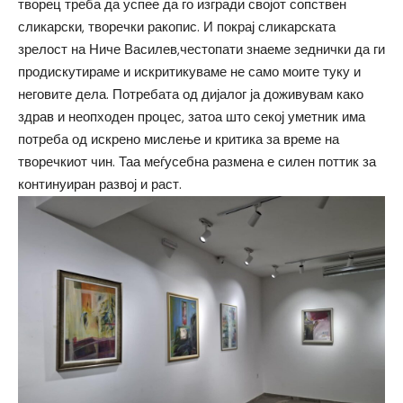
творец треба да успее да го изгради својот сопствен
сликарски, творечки ракопис. И покрај сликарската
зрелост на Ниче Василев,честопати знаеме зеднички да ги
продискутираме и искритикуваме не само моите туку и
неговите дела. Потребата од дијалог ја доживувам како
здрав и неопходен процес, затоа што секој уметник има
потреба од искрено мислење и критика за време на
творечкиот чин. Таа меѓусебна размена е силен поттик за
континуиран развој и раст.