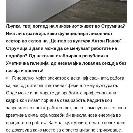
Љупка, твој поглед на ликовниот живот во Струмица?
Има ли стратегија, како функционира ликовниот
сектор во склоп на „Центар за култура Антон Панов“ –
Струмица и дали може да се менуваат работите на
подобро? Од некогаш етаблирана републичка
Уметничка галерија, до незначајна локална секција без
визија и проекти!
Генерално, мојот впечаток е дека најневажната работа
кај нас од сите општествени сфери е токму културата.
Овде може и не морате да вработите професионални
кадри, кои имаат порив за оваа работа. Кадрите кои
завршиле со својот работен век, не се заменуваат со нова
креативна сила, која можеби би внесла нова енергија во
процесот на работа. За жал, културниот сектор понекогаш
се доживува како место за егзистенцијално згрижување,