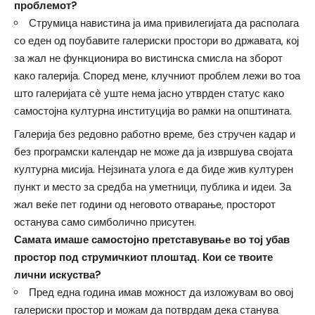
проблемот?
Струмица навистина ја има привилегијата да располага
со еден од поубавите галериски простори во државата, кој
за жал не функционира во вистинска смисла на зборот
како галерија. Според мене, клучниот проблем лежи во тоа
што галеријата сè уште нема јасно утврден статус како
самостојна културна институција во рамки на општината.
Галерија без редовно работно време, без стручен кадар и
без програмски календар не може да ја извршува својата
културна мисија. Нејзината улога е да биде жив културен
пункт и место за средба на уметници, публика и идеи. За
жал веќе пет години од неговото отварање, просторот
останува само симболично присутен.
Самата имаше самостојно претставување во тој убав
простор под струмичкиот плоштад. Кои се твоите
лични искуства?
Пред една година имав можност да изложувам во овој
галериски простор и можам да потврдам дека станува