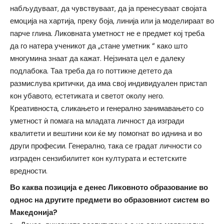
набљудуваат, да чувствуваат, да ја пренесуваат својата
емоција на хартија, преку боја, линија или ја моделираат во
парче глина. Ликовната уметност не е предмет кој треба
да го натера ученикот да „стане уметник “ како што
многумина знаат да кажат. Нејзината цел е далеку
подлабока. Таа треба да го поттикне детето да
размислува критички, да има свој индивидуален пристап
кон убавото, естетиката и светот околу него.
Креативноста, сликањето и генерално занимавањето со
уметност ѝ помага на младата личност да изгради
квалитети и вештини кои ќе му помогнат во иднина и во
други професии. Генерално, така се градат личности со
изграден сензибилитет кон културата и естетските
вредности.
Во каква позиција е денес Ликовното образование во
однос на другите предмети во образовниот систем во
Македонија?