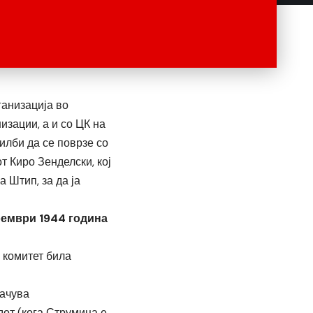
ганизација во
изации, а и со ЦК на
илби да се поврзе со
т Киро Зенделски, кој
 Штип, за да ја
оември 1944 година
 комитет била
начува
от (кога Струмица е