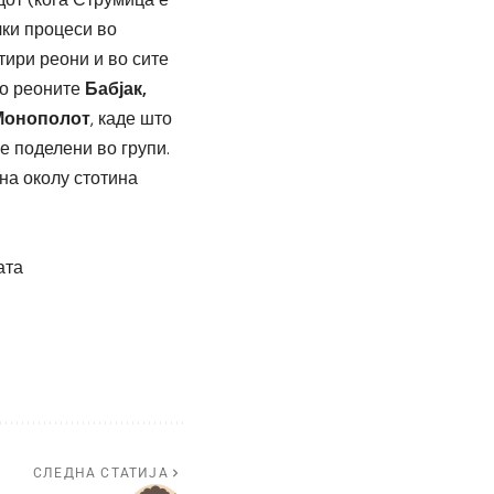
чки процеси во
ири реони и во сите
во реоните
Бабјак,
Монополот
, каде што
е поделени во групи.
 на околу стотина
ата
СЛЕДНА СТАТИЈА