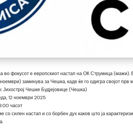
а во фокусот е европскиот настап на ОК Струмица (мажи). 
1 ноември) заминува за Чешка, каде ќе го одигра својот прв 
к: Јихострој Чешке Будјејовице (Чешка)
еда, 12 ноември 2025
18:00 часот
ме со силен настап и со борбен дух каков што ја карактери
а.