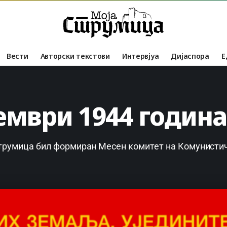
Вести
Авторски текстови
Интервјуа
Дијаспора
Е
ември 1944 година
Струмица бил формиран Месен комитет на Комунистич