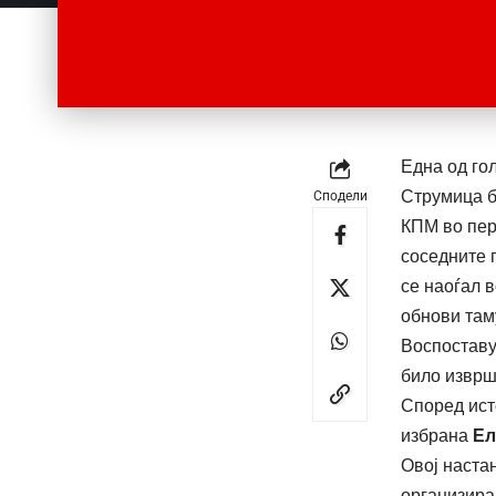
Една од го
Струмица б
Сподели
КПМ во пер
соседните 
се наоѓал в
обнови там
Воспостав
било извр
​Според ис
избрана
Ел
​Овој наста
организира