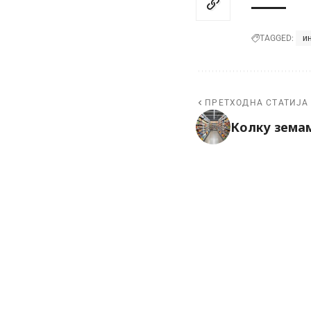
и
TAGGED:
ПРЕТХОДНА СТАТИЈА
Колку земам