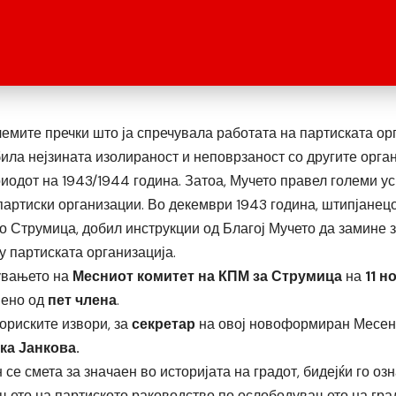
лемите пречки што ја спречувала работата на партиската ор
ила нејзината изолираност и неповрзаност со другите орган
иодот на 1943/1944 година. Затоа, Мучето правел големи ус
партиски организации. Во декември 1943 година, штипјанецо
о Струмица, добил инструкции од Благој Мучето да замине за
у партиската организација.
увањето на
Месниот комитет на КПМ за Струмица
на
11 н
шено од
пет члена
.
ториските извори, за
секретар
на овој новоформиран Месен
ка Јанкова.
н се смета за значаен во историјата на градот, бидејќи го оз
њето на партиското раководство по ослободувањето на град