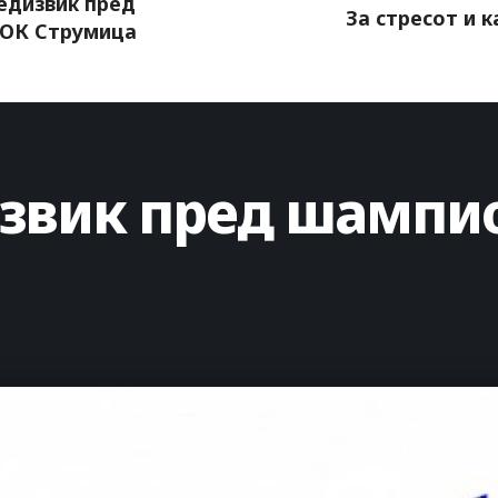
едизвик пред
За стресот и к
ОК Струмица
извик пред шампи