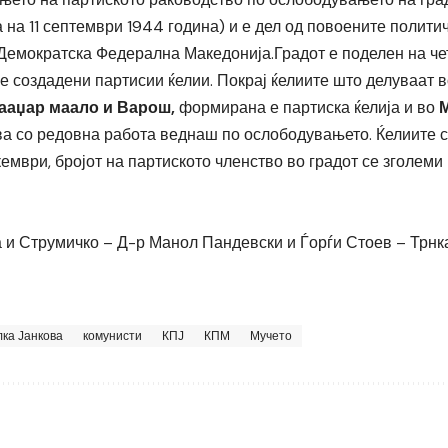
 на 11 септември 1944 година) и е дел од повоените полити
Демократска Федерална Македонија.Градот е поделен на чет
се создадени партисии ќелии. Покрај ќелиите што делуваат 
ааџар маало и Варош,
формирана е партиска ќелија и во
ва со редовна работа веднаш по ослободувањето. Ќелиите с
ември, бројот на партиското членство во градот се зголеми
 и Струмичко – Д-р Манол Пандевски и Ѓорѓи Стоев – Трнк
лка Јанкова
комунисти
КПЈ
КПМ
Мучето