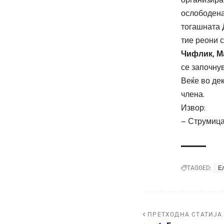
ослободена
тогашната 
тие реони 
Чифлик, М
се започну
Веќе во дек
члена.
Извор:
–
Струмица
Е
TAGGED:
ПРЕТХОДНА СТАТИЈА