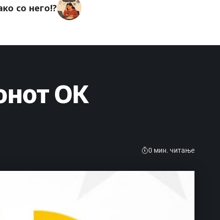
ако со него!?
онот ОК
0 мин. читање