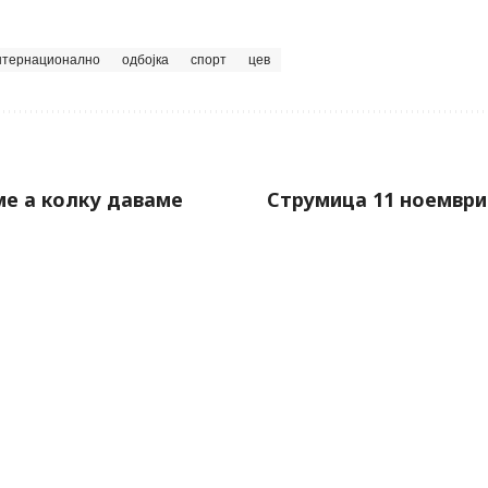
нтернационално
одбојка
спорт
цев
е а колку даваме
Струмица 11 ноември