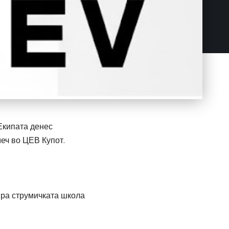
Екипата денес
меч во ЦЕВ Купот.
зира струмичката школа