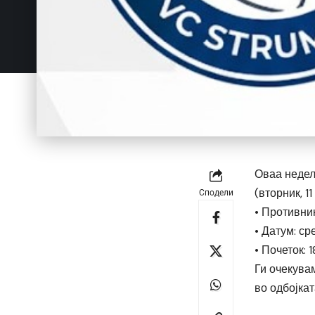
Оваа недел
(вторник, 1
Сподели
• Противни
• Датум: ср
• Почеток: 
Ги очекува
во одбојкат