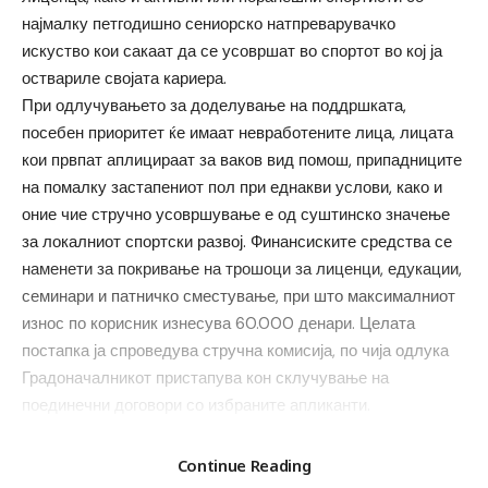
најмалку петгодишно сениорско натпреварувачко
искуство кои сакаат да се усовршат во спортот во кој ја
оствариле својата кариера.
При одлучувањето за доделување на поддршката,
посебен приоритет ќе имаат невработените лица, лицата
кои првпат аплицираат за ваков вид помош, припадниците
на помалку застапениот пол при еднакви услови, како и
оние чие стручно усовршување е од суштинско значење
за локалниот спортски развој. Финансиските средства се
наменети за покривање на трошоци за лиценци, едукации,
семинари и патничко сместување, при што максималниот
износ по корисник изнесува 60.000 денари. Целата
постапка ја спроведува стручна комисија, по чија одлука
Градоначалникот пристапува кон склучување на
поединечни договори со избраните апликанти.
Извор:
–
Веб страна на Општина Струмица
Continue Reading