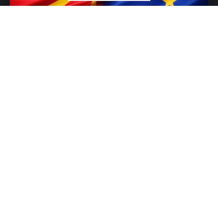
На 17 јуни 2018 година беше потпишан „Преспанскиот
договор“ во селото Нивици на Преспанското Езеро. Со
овој договор се раскина времената спогодба потпишана во
Њујорк на 13 септември 1995 година со која државата за
меѓународна употреба ја користеше придавката
Поранешна Југословенска Република Македонија или
ПЈРМ (FYROM). Додека меѓународната заедница го
поздравуваше Преспанскиот договор како редок пример
на успешна дипломатија, дома тој остана симбол на болни
отстапки. Договорот што вети „брза трака“ кон Европската
Унија, денес е предмет на нови анализи на заглавените
преговори и идентитетските прашања.
На 30 септември 2018 година беше одржан