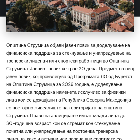
Општина Струмица објави јавен повик за доделување на
финансиска поддршка за стекнување и унапредување на
тренерски лиценци или спортски работници во Општина
Струмица. Јавниот повик ќе трае 30 дена. Предмет на овој
јавен повик, кој произлегува од Програмата Л0 од Буџетот
на Општина Струмица за 2026 година, е доделување
финансиска поддршка наменета исклучиво за физички
лица кои се државјани на Република Северна Македонија
со постојано живеалиште на територијата на општина
Струмица. Право на аплицирање имаат млади лица до
30-годишна возраст кои се стремат кон стекнување
почетна или унапредување на постоечка тренерска
лиценца, како и активни или поранешни спортисти со