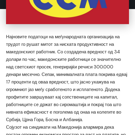
Најновите податоци на меѓународната организација на
трудот го рушат митот за ниската продуктивност на
македонскиот работник. Со создадена вредност од 34
долари по час, македонските работници се значително
над светскиот просек, генерирајќи речиси 300.000
денари месечно. Сепак, минималната плата покрива едвај
17 проценти од оваа вредност, што јасно укажува на
огромниот јаз меѓу сработеното и исплатеното. Додека
профитите завршуваат кај сопствениците на капитал,
работниците се држат во сиромаштија и покрај тоа што
нивната ефикасност е поголема од онаа на колегите во
Србија, Црна Гора, Босна и Албанија.
Сојузот на синдикати на Македонија алармира дека
постои огромен економски простор за раст на платите, но