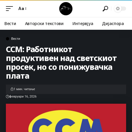
Aa
Вести
Авторски текстови
Интервјуа
Дијаспора
Вести
ССМ: Работникот
продуктивен над светскиот
просек, но со понижувачка
плата
1 мин. читање
февруари 16, 2026