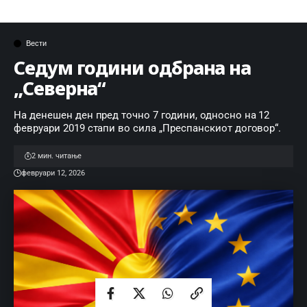
TAGGED:
градоначалник
лиценци
општина
развој
спорт
Вести
Седум години одбрана на
„Северна“
На денешен ден пред точно 7 години, односно на 12
февруари 2019 стапи во сила „Преспанскиот договор“.
2 мин. читање
февруари 12, 2026