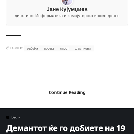
Јане Кујумџиев
дипл. инж. Информатика и компјутерско инженерство
TAGGED:
одбојка
проект
спорт
шампиони
Continue Reading
Вести
Демантот ќе го добиете на 19