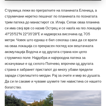
Струмица лежи во прегратките на планината Еленица, а
струмичани неретко пешачат по планината по познатата
трим патека до манастирот св. Илија. Сепак оваа планина
си има свој врв со назив Острец и се наоѓа на гео локација
41°25’52″N 22°35’28″E и надморска височина од 705
метри. Човек што еднаш е бил секогаш сака да се врати
на оваа локација со прекрасен поглед кон вештачката
акомулација Водоча и од другата страна кон цело
струмичко поле. Најдобра и најпроодна патека за
искачување е од селото Попчево, впрочем од другата
страна е забранет пристапот до многу убави предели
заради стрелиштето мегдан. Рај за очите и мир во душата.
Да си ги сакаме и чуваме шумите тие навистина се нашето
богатство.