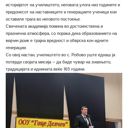
историјатот на училиштето, неговата улога низ годините и
придонесот на наставниците и генерациите ученици кои
оставиле трага во неговото постоење.
Свечената академија помина во достоинствена и
празнична атмосфера, со порака дека образованието на
мајчин јазик е трајна вредност и обврска кон идните
генерации.
Со овој настан, училиштето во с. Робово уште еднаш ја
потврди својата мисија – да биде чувар на знаењето,
традицијата и иднината веќе 165 години.