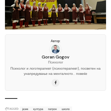
Автор:
Goran Gogov
Психолог
Психолог и логотерапевт (психотерапевт), посветен на
унапредување на менталното…
повеќе
TAGGED:
јазик
култура
патрон
школо