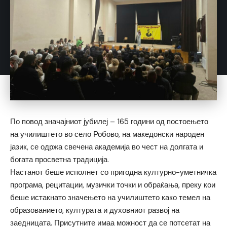
По повод значајниот јубилеј – 165 години од постоењето
на училиштето во село Робово, на македонски народен
јазик, се одржа свечена академија во чест на долгата и
богата просветна традиција.
Настанот беше исполнет со пригодна културно-уметничка
програма, рецитации, музички точки и обраќања, преку кои
беше истакнато значењето на училиштето како темел на
образованието, културата и духовниот развој на
заедницата. Присутните имаа можност да се потсетат на