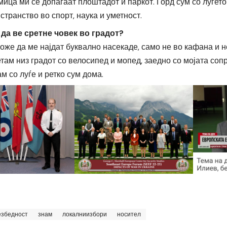
ица ми се допаѓаат плоштадот и паркот. Горд сум со луѓет
странство во спорт, наука и уметност.
да ве сретне човек во градот?
оже да ме најдат буквално насекаде, само не во кафана и н
там низ градот со велосипед и мопед, заедно со мојата соп
м со луѓе и ретко сум дома.
езбедност
знам
локалниизбори
носител