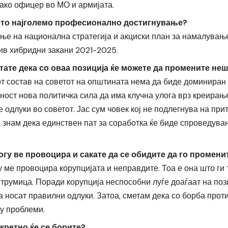
како офицер во МО и армијата.
ето најголемо професионално достигнување?
ње на национална стратегија и акциски план за намалувањ
ив хибридни закани 2021-2025.
тате дека со оваа позиција ќе можете да промените не
т состав на советот на општината нема да биде доминиран 
ност нова политичка сила да има клучна улога врз креирањ
одлуки во советот. Јас сум човек кој не подлегнува на прит
а знам дека единствен пат за соработка ќе биде спроведув
гу ве провоцира и сакате да се обидите да го промени
 ме провоцира корупцијата и неправдите. Тоа е она што ги 
трумица. Поради корупција неспособни луѓе доаѓаат на пози
 носат правилни одлуки. Затоа, сметам дека со борба проти
у проблеми.
кретно ќе се борите?