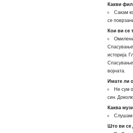
Какви фил
Сакам к
се поврзан
Кои ви се
Омилени
Спасувањет
историја. Г
Спасувањет
војната.
Имате ли 
Не сум о
син. Доколк
Каква муз
Слушам н
Што ви се 