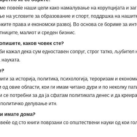
ме повеќе наши цели како намалување на корупцијата и за
е на условите за образование и спорт, поддршка на нашит
чките права и економски развој. Во основа се бориме за ин
тниците, малиот и среден бизнис.
 опишете, каков човек сте?
би кажал дека сум едноставен сопруг, строг татко, љубител
 науката.
е?
иги за историја, политика, психологија, тероризам и еконо
и од овие области, кои ги имам читано дури и по неколку пат
и се потребни за да ја сфатам политиката денес и да креир
 политичко делување итн.
ги имате дома?
еќе од сто книги поврзани со општествени науки од кои го