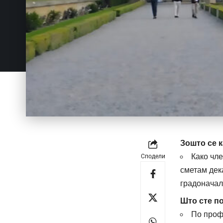
Зошто се 
Како чле
Сподели
сметам дека
градоначал
Што сте п
По проф