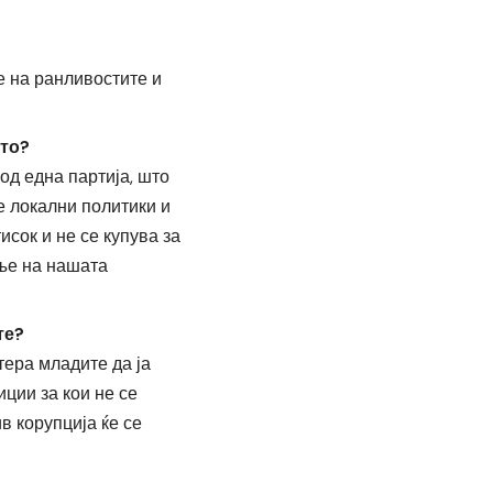
е на ранливостите и
што?
од една партија, што
е локални политики и
исок и не се купува за
ање на нашата
те?
тера младите да ја
ции за кои не се
в корупција ќе се