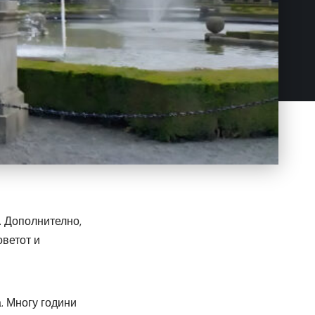
. Дополнително,
оветот и
. Многу години