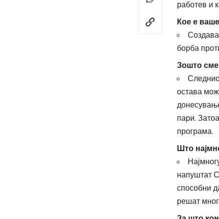
работев и 
Кое е ваш
Создава
борба прот
Зошто сме
Следнио
остава мож
донесување 
пари. Зато
програма.
Што најмно
Најмногу
напуштат С
способни да
решат мног
За што кон