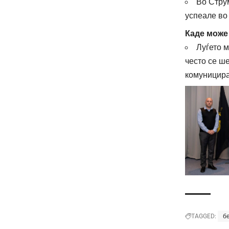
Во Струм
успеале во 
Каде може 
Луѓето м
често се ше
комуницира
б
TAGGED: