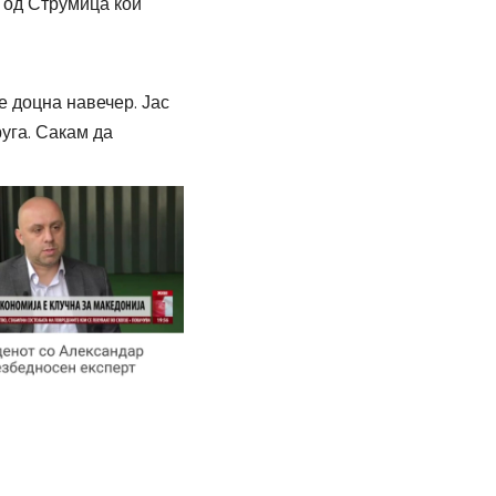
о од Струмица кои
е доцна навечер. Јас
руга. Сакам да