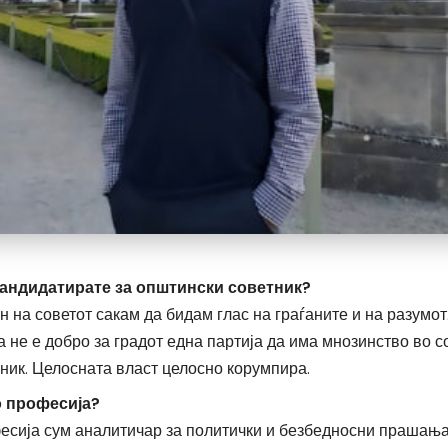
кандидатирате за општински советник?
н на советот сакам да бидам глас на граѓаните и на разумот
 не е добро за градот една партија да има мнозинство во с
ник. Целосната власт целосно корумпира.
о професија?
есија сум аналитичар за политички и безбедносни прашања