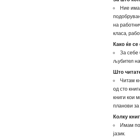
Ние има
подобрувањ
на работни
класа, рабо
Како ќе се
За себе 
љубител на
Што читат
Читам кн
од сто книг
книги кои м
планови за
Колку кни
Имам пов
јазик.