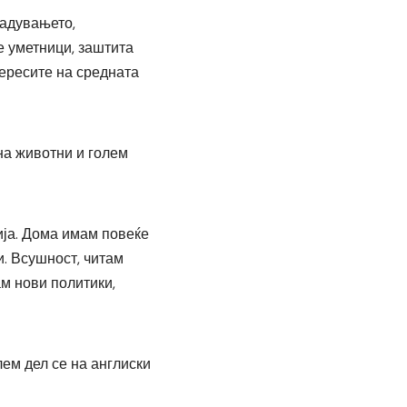
гадувањето,
е уметници, заштита
тересите на средната
 на животни и голем
мија. Дома имам повеќе
и. Всушност, читам
ам нови политики,
лем дел се на англиски