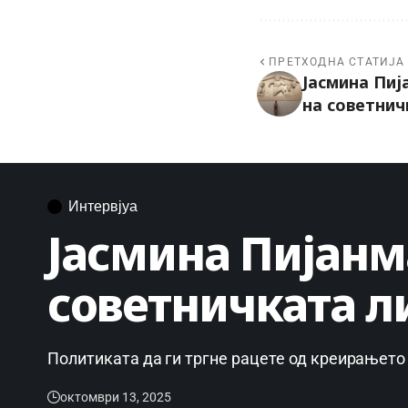
ПРЕТХОДНА СТАТИЈА
Јасмина Пиј
на советнич
Интервјуа
Јасмина Пијанм
советничката л
Политиката да ги тргне рацете од креирањето
октомври 13, 2025