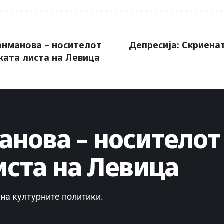
анманова – носителот
Депресија: Скриена
ката листа на Левица
анова – носителот
иста на Левица
 на културните политики.