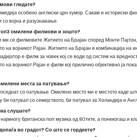
мови гледате?
омедија особено англиски црн хумор. Сакам и историски фи
и со војна и разузнавање.
 топ3 омилени филмови и зошто?
 ми се филмовите Житието на Брајан според Монти Пајтон,
о на војникот Рајан. Житието на Брајан е комбинација на и
ладијатор е филм за човек кој се води од систем на вреднос
о на војникот Рајан е филм кој прилично објективно ја пок
омилени места за патување?
пседнат со патување. Омилено место ми е местото каде што
у би патувал со семејството, би патувал за Холандија и Англ
ика слушате?
ајмногу британска поп музика од 80тите, а понекогаш и кл
допаѓа во градот? Со што се гордеете?