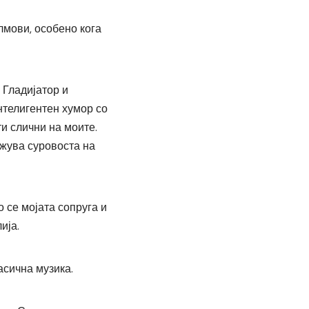
лмови, особено кога
 Гладијатор и
нтелигентен хумор со
ти слични на моите.
ажува суровоста на
 се мојата сопруга и
ија.
асична музика.