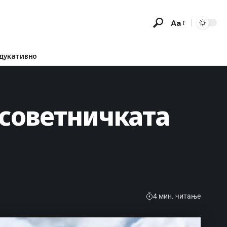
Aa
дукативно
 советничката
4 мин. читање