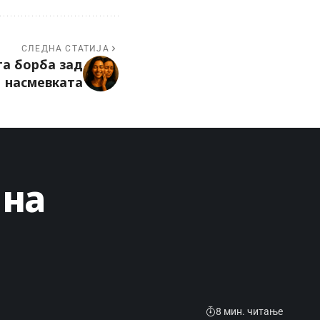
СЛЕДНА СТАТИЈА
та борба зад
насмевката
 на
8 мин. читање