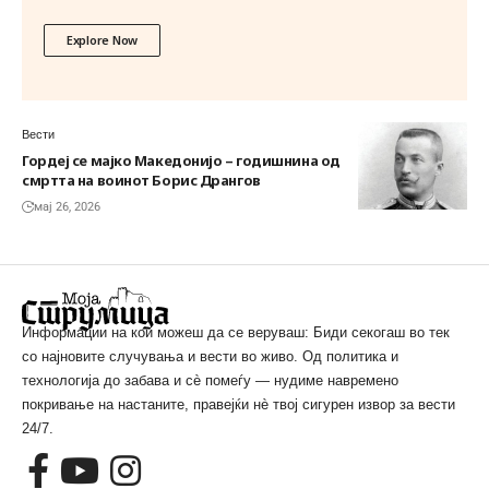
Explore Now
Вести
Гордеј се мајко Македонијо – годишнина од
смртта на воинот Борис Дрангов
мај 26, 2026
Информации на кои можеш да се веруваш: Биди секогаш во тек
со најновите случувања и вести во живо. Од политика и
технологија до забава и сè помеѓу — нудиме навремено
покривање на настаните, правејќи нè твој сигурен извор за вести
24/7.