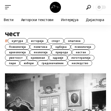
Вести
Авторски текстови
Интервјуа
Дијаспора
чест
#
култура
историја
спорт
општина
Психологија
политика
одбојка
психологија
археологија
екологија
природа
настан
уметност
криминал
здравје
логотерапија
пари
избори
градоначалник
наследство