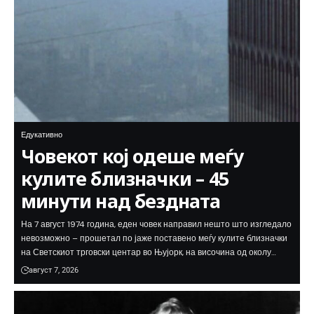
Едукативно
Човекот кој одеше меѓу
кулите близначки – 45
минути над бездната
На 7 август 1974 година, еден човек направил нешто што изгледало
невозможно – прошетал по јаже поставено меѓу кулите близначки
на Светскиот трговски центар во Њујорк, на височина од околу…
август 7, 2026