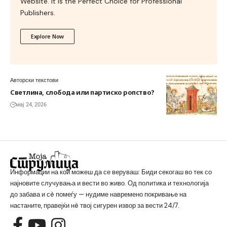
Website. It is the Perfect Choice for Professional
Publishers.
Explore Now
Авторски текстови
Светлина, слобода или партиско ропство?
мај 24, 2026
Информации на кои можеш да се веруваш: Биди секогаш во тек со
најновите случувања и вести во живо. Од политика и технологија
до забава и сè помеѓу — нудиме навремено покривање на
настаните, правејќи нè твој сигурен извор за вести 24/7.