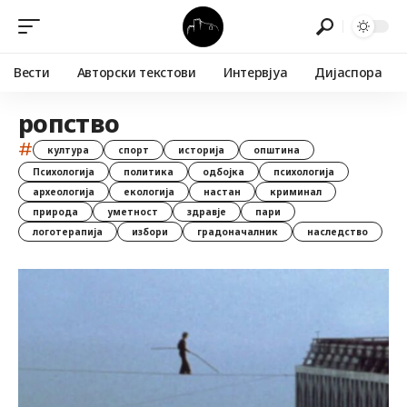
Вести
Авторски текстови
Интервјуа
Дијаспора
ропство
#
култура
спорт
историја
општина
Психологија
политика
одбојка
психологија
археологија
екологија
настан
криминал
природа
уметност
здравје
пари
логотерапија
избори
градоначалник
наследство