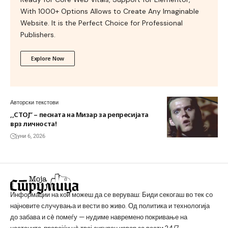
With 1000+ Options Allows to Create Any Imaginable
Website. It is the Perfect Choice for Professional
Publishers.
Explore Now
Авторски текстови
,,СТОЈ” – песната на Мизар за репресијата
врз личноста!
јуни 6, 2026
Информации на кои можеш да се веруваш: Биди секогаш во тек со
најновите случувања и вести во живо. Од политика и технологија
до забава и сè помеѓу — нудиме навремено покривање на