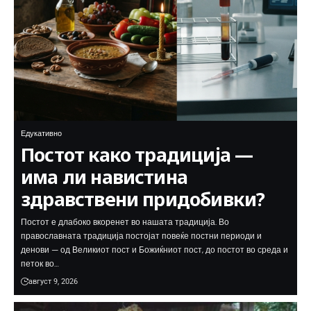
Едукативно
Постот како традиција —
има ли навистина
здравствени придобивки?
Постот е длабоко вкоренет во нашата традиција. Во
православната традиција постојат повеќе постни периоди и
денови — од Великиот пост и Божиќниот пост, до постот во среда и
петок во…
август 9, 2026