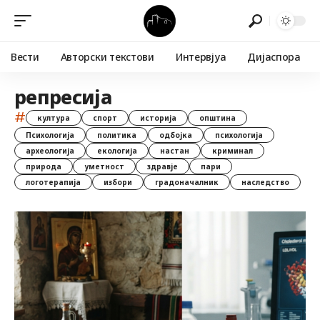
Вести
Авторски текстови
Интервјуа
Дијаспора
репресија
#
култура
спорт
историја
општина
Психологија
политика
одбојка
психологија
археологија
екологија
настан
криминал
природа
уметност
здравје
пари
логотерапија
избори
градоначалник
наследство