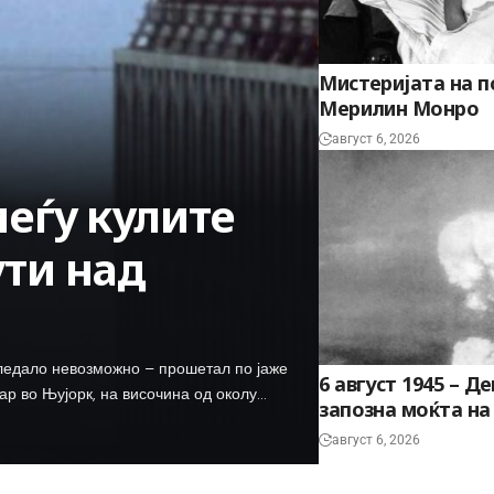
Мистеријата на п
Мерилин Монро
август 6, 2026
меѓу кулите
ути над
гледало невозможно – прошетал по јаже
6 август 1945 – Д
ар во Њујорк, на височина од околу…
запозна моќта н
август 6, 2026