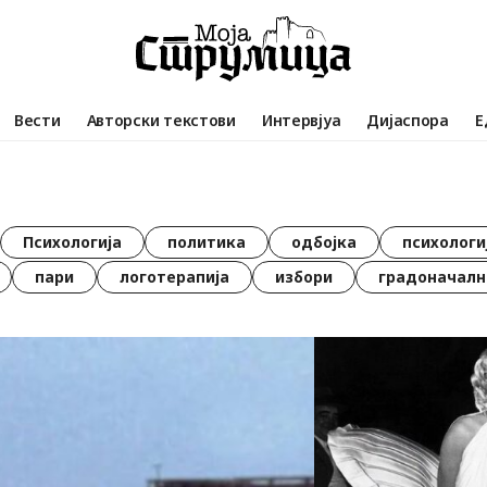
Вести
Авторски текстови
Интервјуа
Дијаспора
Е
Психологија
политика
одбојка
психологи
пари
логотерапија
избори
градоначалн