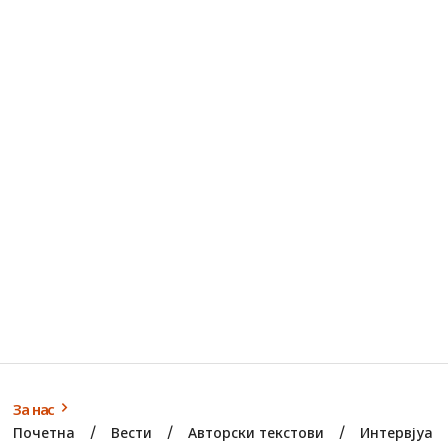
За нас
Почетна
Вести
Авторски текстови
Интервјуа