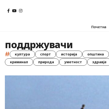
Почетна
поддржувачи
#
култура
спорт
историја
општина
криминал
природа
уметност
здравје