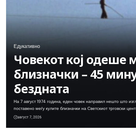
Едукативно
Човекот кој одеше 
близначки – 45 мин
бездната
На 7 август 1974 година, еден човек направил нешто што из
поставено меѓу кулите близначки на Светскиот трговски цент
август 7, 2026