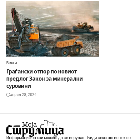
Вести
Граѓански отпор по новиот
предлог Закон за минерални
суровини
април 28, 2026
Информации на кои можеш да се веруваш: Биди секогаш во тек со