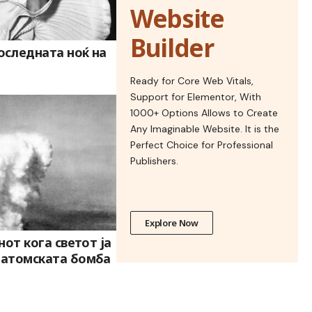
Website
Builder
оследната ноќ на
Ready for Core Web Vitals,
Support for Elementor, With
1000+ Options Allows to Create
Any Imaginable Website. It is the
Perfect Choice for Professional
Publishers.
Explore Now
енот кога светот ја
а атомската бомба