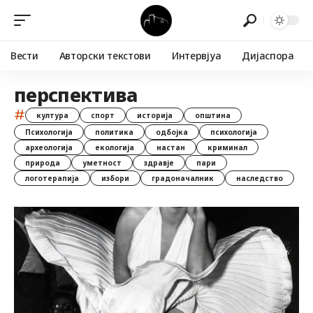
Вести
Авторски текстови
Интервјуа
Дијаспора
перспектива
#
култура
спорт
историја
општина
Психологија
политика
одбојка
психологија
археологија
екологија
настан
криминал
природа
уметност
здравје
пари
логотерапија
избори
градоначалник
наследство