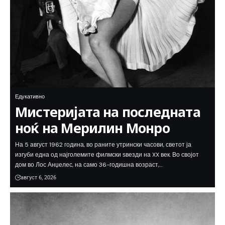
Едукативно
Мистеријата на последната
ноќ на Мерилин Монро
На 5 август 1962 година, во раните утрински часови, светот ја
изгуби една од најголемите филмски ѕвезди на XX век. Во својот
дом во Лос Анџелес, на само 36-годишна возраст,…
август 6, 2026