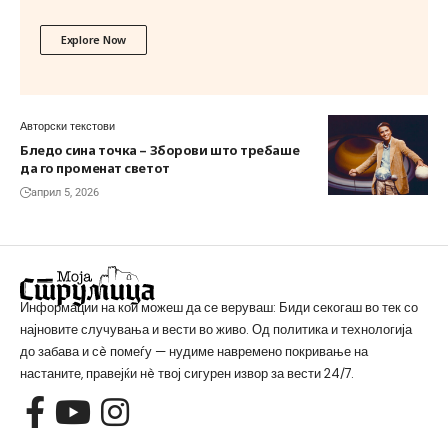
Explore Now
Авторски текстови
Бледо сина точка – Зборови што требаше
да го променат светот
април 5, 2026
Информации на кои можеш да се веруваш: Биди секогаш во тек со
најновите случувања и вести во живо. Од политика и технологија
до забава и сè помеѓу — нудиме навремено покривање на
настаните, правејќи нè твој сигурен извор за вести 24/7.