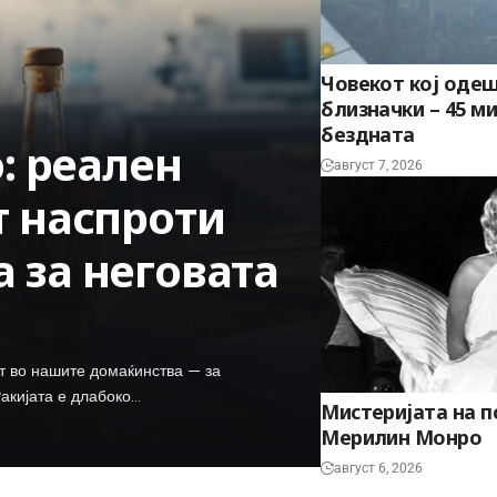
Човекот кој одеш
близначки – 45 м
бездната
о: реален
август 7, 2026
т наспроти
 за неговата
ет во нашите домаќинства — за
 Ракијата е длабоко…
Мистеријата на п
Мерилин Монро
август 6, 2026