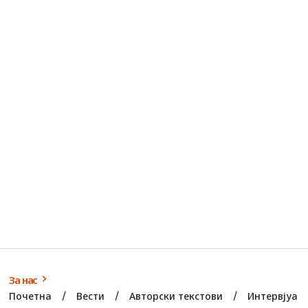
За нас
Почетна
Вести
Авторски текстови
Интервјуа