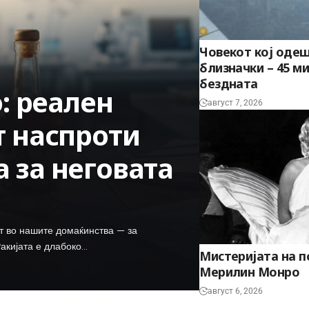
Човекот кој одеш
близначки – 45 м
бездната
о: реален
август 7, 2026
т наспроти
 за неговата
ет во нашите домаќинства — за
 Ракијата е длабоко…
Мистеријата на п
Мерилин Монро
август 6, 2026