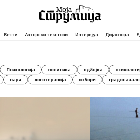
Вести
Авторски текстови
Интервјуа
Дијаспора
Е
Психологија
политика
одбојка
психологи
пари
логотерапија
избори
градоначалн