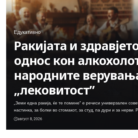
Едукативно
Ракијата и здравјет
однос кон алкохоло
народните верувања
„лековитост”
„Земи една ракија, ќе те помине" е речиси универзален сов
настинка, за болки во стомакот, за студ, па дури и за нерви.
август 8, 2026