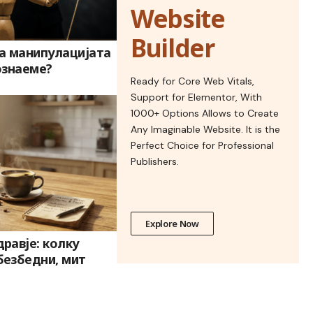
Website
Builder
а манипулацијата
ознаеме?
Ready for Core Web Vitals,
Support for Elementor, With
1000+ Options Allows to Create
Any Imaginable Website. It is the
Perfect Choice for Professional
Publishers.
Explore Now
дравје: колку
безбедни, мит