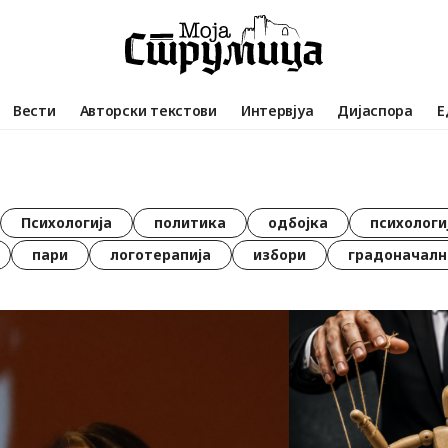
Вести
Авторски текстови
Интервјуа
Дијаспора
Е
Психологија
политика
одбојка
психологи
пари
логотерапија
избори
градоначалн