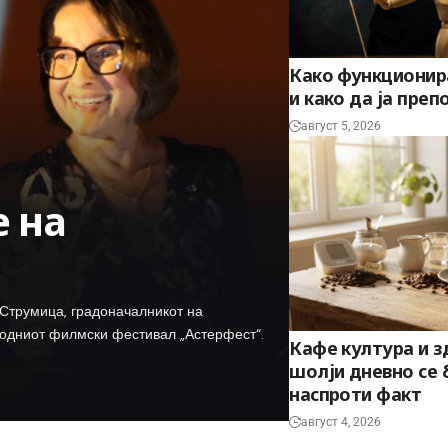
Како функционир
и како да ја преп
август 5, 2026
 на
о Струмица, градоначалникот на
родниот филмски фестивал „Астерфест“.
Кафе култура и з
шолји дневно се 
наспроти факт
август 4, 2026