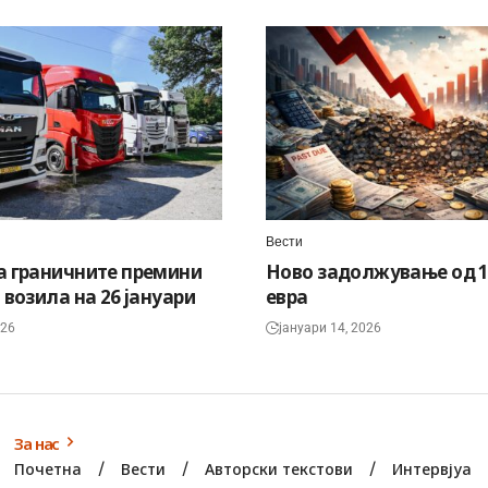
Вести
а граничните премини
Ново задолжување од 1
 возила на 26 јануари
евра
026
јануари 14, 2026
За нас
Почетна
Вести
Авторски текстови
Интервјуа