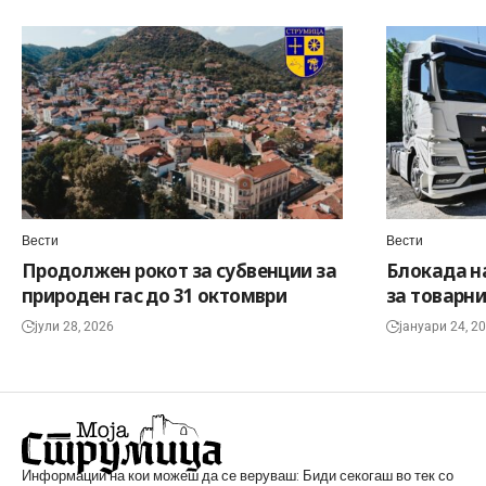
Вести
Вести
Продолжен рокот за субвенции за
Блокада н
природен гас до 31 октомври
за товарни
јули 28, 2026
јануари 24, 2
Информации на кои можеш да се веруваш: Биди секогаш во тек со