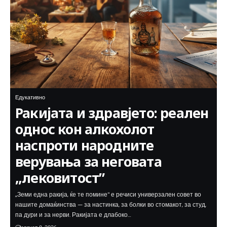
Едукативно
Ракијата и здравјето: реален
однос кон алкохолот
наспроти народните
верувања за неговата
„лековитост”
„Земи една ракија, ќе те помине" е речиси универзален совет во
нашите домаќинства — за настинка, за болки во стомакот, за студ,
па дури и за нерви. Ракијата е длабоко…