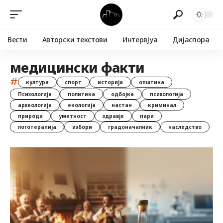
Вести
Авторски текстови
Интервјуа
Дијаспора
медицински факти
#
култура
спорт
историја
општина
Психологија
политика
одбојка
психологија
археологија
екологија
настан
криминал
природа
уметност
здравје
пари
логотерапија
избори
градоначалник
наследство