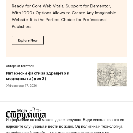
Ready for Core Web Vitals, Support for Elementor,
With 1000+ Options Allows to Create Any Imaginable
Website. It is the Perfect Choice for Professional
Publishers.
Explore Now
Авторски текстови
Интересни факти за здравјето и
медицината ( дел 2 )
февруари 17, 2026
Информации на кои можеш да се веруваш: Биди секогаш во тек со
најновите случувања и вести во живо. Од политика и технологија
до забава и сè помеѓу — нудиме навремено покривање на