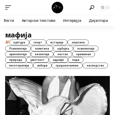
Вести
Авторски текстови
Интервјуа
Дијаспора
мафија
#
култура
спорт
историја
општина
Психологија
политика
одбојка
психологија
археологија
екологија
настан
криминал
природа
уметност
здравје
пари
логотерапија
избори
градоначалник
наследство