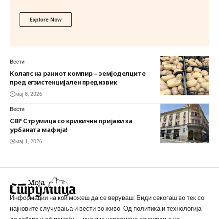
Explore Now
Вести
Колапс на раниот компир – земјоделците
пред егзистенцијален предизвик
мај 8, 2026
Вести
СВР Струмица со кривични пријави за
урбаната мафија!
мај 1, 2026
Информации на кои можеш да се веруваш: Биди секогаш во тек со
најновите случувања и вести во живо. Од политика и технологија