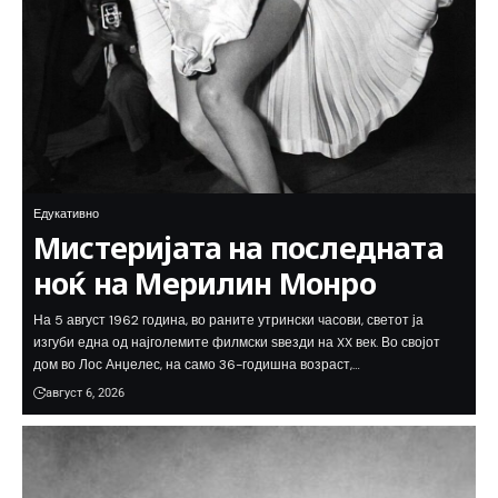
Едукативно
Мистеријата на последната
ноќ на Мерилин Монро
На 5 август 1962 година, во раните утрински часови, светот ја
изгуби една од најголемите филмски ѕвезди на XX век. Во својот
дом во Лос Анџелес, на само 36-годишна возраст,…
август 6, 2026