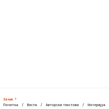
За нас
Почетна
Вести
Авторски текстови
Интервјуа