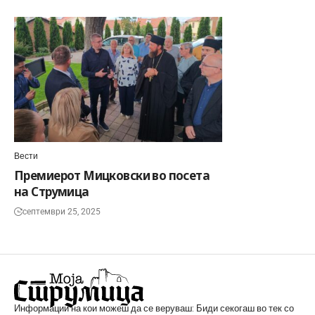
Вести
Премиерот Мицковски во посета
на Струмица
септември 25, 2025
Информации на кои можеш да се веруваш: Биди секогаш во тек со