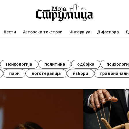
Вести
Авторски текстови
Интервјуа
Дијаспора
Е
Психологија
политика
одбојка
психологи
пари
логотерапија
избори
градоначалн