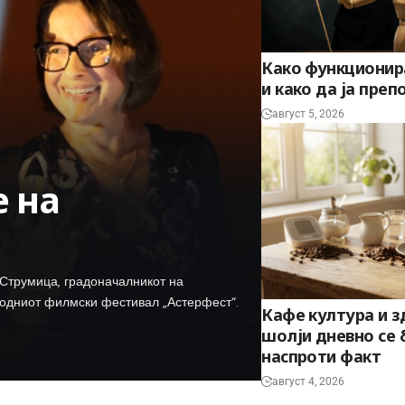
Како функционир
и како да ја преп
август 5, 2026
 на
о Струмица, градоначалникот на
родниот филмски фестивал „Астерфест“.
Кафе култура и з
шолји дневно се 
наспроти факт
август 4, 2026