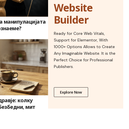
Website
Builder
а манипулацијата
ознаеме?
Ready for Core Web Vitals,
Support for Elementor, With
1000+ Options Allows to Create
Any Imaginable Website. It is the
Perfect Choice for Professional
Publishers.
Explore Now
дравје: колку
безбедни, мит