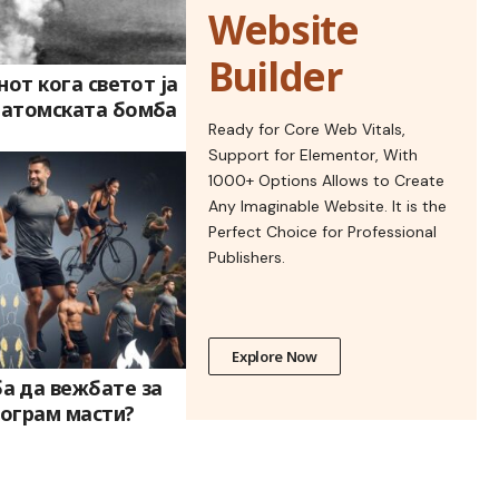
Website
Builder
енот кога светот ја
а атомската бомба
Ready for Core Web Vitals,
Support for Elementor, With
1000+ Options Allows to Create
Any Imaginable Website. It is the
Perfect Choice for Professional
Publishers.
Explore Now
а да вежбате за
лограм масти?