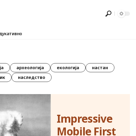
дукативно
ја
археологија
екологија
настан
ик
наследство
Impressive
Mobile First