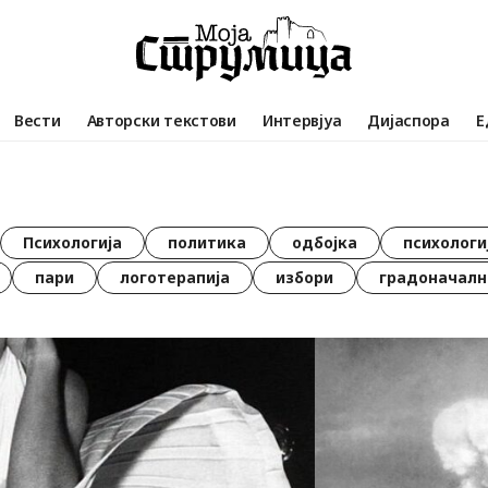
Вести
Авторски текстови
Интервјуа
Дијаспора
Е
Психологија
политика
одбојка
психологи
пари
логотерапија
избори
градоначалн