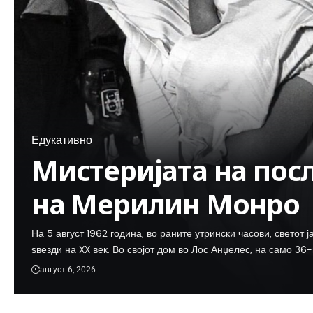
Едукативно
Мистеријата на пос
на Мерилин Монро
На 5 август 1962 година, во раните утрински часови, светот 
ѕвезди на XX век. Во својот дом во Лос Анџелес, на само 36
август 6, 2026