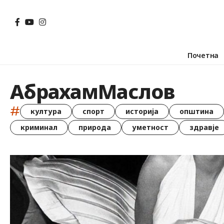
Почетна
АбрахамМаслов
#
култура
спорт
историја
општина
криминал
природа
уметност
здравје