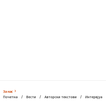
За нас
Почетна
Вести
Авторски текстови
Интервјуа