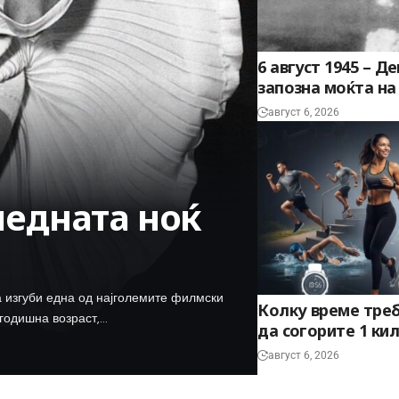
6 август 1945 – Д
запозна моќта н
август 6, 2026
ледната ноќ
ја изгуби една од најголемите филмски
Колку време треб
-годишна возраст,…
да согорите 1 ки
август 6, 2026