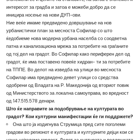
интересот за градба и затоа е можеби добро да се
иницира носење на нови ДУП-ови.
Ние веќе имаме предвидено довршување на нов
урбанистички план за месноста Софилар со што
ќедобиеме нова модерна урбана населба со соодветна
патна и канализациона мрежа за потребите на граѓаните
од тој дел на градот. Во Софилар како периферен дел од
градот, ќе има поставено повеќе хидран- ти за потребите
на ТППЕ. Во делот на изведба на улици во месноста
Софилар има предвидено девет улици со средства
одобрени од Владата на Р. Македонија од вториот повик
од Министерството за локална самоуправа, во вредност
од 147.515.578 денари.
Што ќе направите за подобрување на културата во
градот? Кои културни манифестации ќе ги поддржете?
Она што ја издигнува Струмица пред сите поголеми
градови во регионот е културата и културните дејци кои се