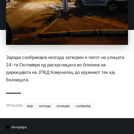
Заради сообраќајна незгода затворен е патот на улицата
24-ти Октомври од раскрсницата во близина на
дирекцијата на ЈПКД Комуналец до кружниот тек кај
болницата.
TAGGED:
мвр
незгода
полиција
сообраќај
Интервјуа