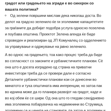
градот или градењето на згради е во синхрон со
вашата политика?
Од зелени површини мислам дека никогаш доста. Во
делот на градско зеленило ќе ги зголемиме капацитетите
за граѓаните да добијат подобра услуга односно позелена
и поубава општина. Проектот Зелена агенда ќе биде
спроведен и реализиран од ЈП Комуналец со одделението
за управување и одржување на јавно зеленило.
А во однос на градењето, тоа како процес треба да биде
во согласност со законите и урбанистичките планови. Сѐ
она што е досега изградено од страна на приватни
инвеститори треба да се провери дали е согласно
Деталните урбанистички планови кои се донесени во
минатото и тука општината има ингеренции, но затоа пак
во иднина може да го планира развојот на градот, каде и
во кој обем ќе се шири. Од она што го гледам секојдневно
има зголемена побарувачка на недвижнини во Струмица,
зголемени се и цените на становите, па затоа е зголемен и