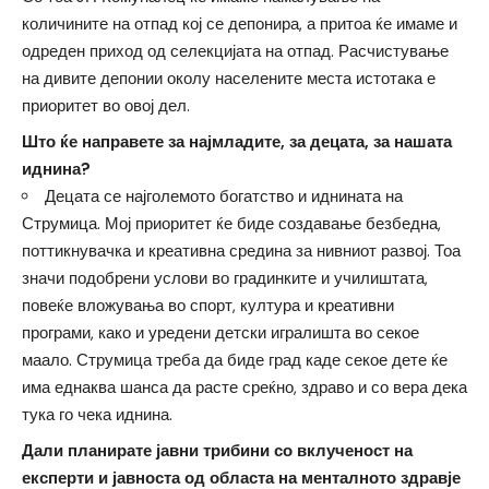
количините на отпад кој се депонира, а притоа ќе имаме и
одреден приход од селекцијата на отпад. Расчистување
на дивите депонии околу населените места истотака е
приоритет во овој дел.
Што ќе направете за најмладите, за децата, за нашата
иднина?
Децата се најголемото богатство и иднината на
Струмица. Мој приоритет ќе биде создавање безбедна,
поттикнувачка и креативна средина за нивниот развој. Тоа
значи подобрени услови во градинките и училиштата,
повеќе вложувања во спорт, култура и креативни
програми, како и уредени детски игралишта во секое
маало. Струмица треба да биде град каде секое дете ќе
има еднаква шанса да расте среќно, здраво и со вера дека
тука го чека иднина.
Дали планирате јавни трибини со вклученост на
експерти и јавноста од областа на менталното здравје