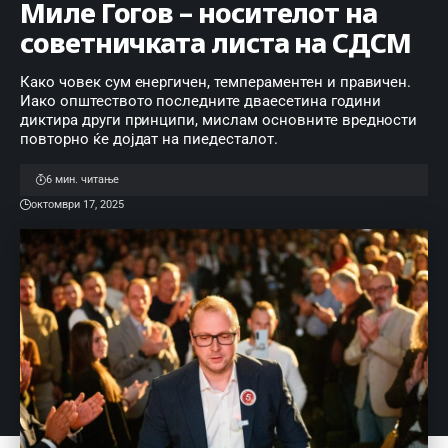
Миле Гогов – носителот на
советничката листа на СДСМ
Како човек сум енергичен, темпераментен и правичен.
Иако општеството последните дваесетина години
диктира други принципи, мислам основните вредности
повторно ќе дојдат на пиедесталот.
6 мин. читање
октомври 17, 2025