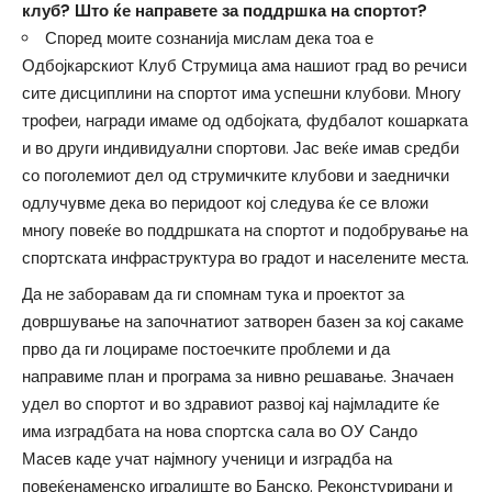
клуб? Што ќе направете за поддршка на спортот?
Според моите сознанија мислам дека тоа е
Одбојкарскиот Клуб Струмица ама нашиот град во речиси
сите дисциплини на спортот има успешни клубови. Многу
трофеи, награди имаме од одбојката, фудбалот кошарката
и во други индивидуални спортови. Јас веќе имав средби
со поголемиот дел од струмичките клубови и заеднички
одлучувме дека во перидоот кој следува ќе се вложи
многу повеќе во поддршката на спортот и подобрување на
спортската инфраструктура во градот и населените места.
Да не заборавам да ги спомнам тука и проектот за
довршување на започнатиот затворен базен за кој сакаме
прво да ги лоцираме постоечките проблеми и да
направиме план и програма за нивно решавање. Значаен
удел во спортот и во здравиот развој кај најмладите ќе
има изградбата на нова спортска сала во ОУ Сандо
Масев каде учат најмногу ученици и изградба на
повеќенаменско игралиште во Банско. Реконстурирани и