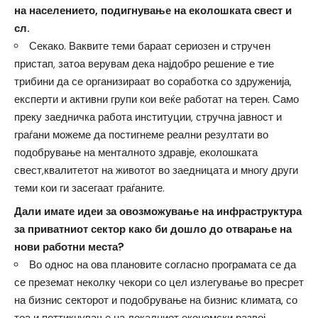
на населението, подигнување на еколошката свест и
сл.
Секако. Ваквите теми бараат сериозен и стручeн
пристап, затоа верувам дека најдобро решение е тие
трибини да се организираат во соработка со здруженија,
експерти и активни групи кои веќе работат на терен. Само
преку заедничка работа институции, стручна јавност и
граѓани можеме да постигнеме реални резултати во
подобрување на менталното здравје, еколошката
свест,квалитетот на животот во заедницата и многу други
теми кои ги засегаат граѓаните.
Дали имате идеи за овозможување на инфраструктура
за приватниот сектор како би дошло до отварање на
нови работни места?
Во однос на ова плановите согласно програмата се да
се преземат неколку чекори со цел излегување во пресрет
на бизнис секторот и подобрување на бизнис климата, со