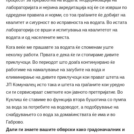
процесот за преработка на водата. Модернизација на
лабораторијата и нејзина акредитација кој ќе се изврши по
одредени правила и норми, со тоа граѓаните ќе добијат на
квалитет и сигурност во исправноста на водата. Во истата
лабораторија се врши и испитувања на квалитетот на
водата и од населените места.
Кога веќе ме прашавте за водата ќе споменам уште
неколку работи. Првата е дека ќе ги стопираме дивите
приклучоци. Во периодот што доаѓа континуирано ќе
работиме на намалување на загубите на вода и
елиминирање на дивите приклучоци кои прават штета на
ЈП Комуналец исто така и штета на граѓаните кои уредно
си ги сервисираат сметките кон јавното претпријатие. Во
Куклиш ќе ставиме во функција втора бушотина со пумпа
за вода за потребите на водоводот, а подобрување на
снабдувањето со вода за домаќинствата ќе има и во
Габрово.
Дали ги знаете вашите обврски како градоначалник и