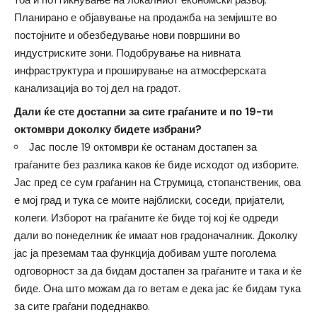
тоа и поттикнување на локалниот економски развој.
Планирано е објавување на продажба на земјиште во
постојните и обезбедување нови површини во
индустриските зони. Подобрување на нивната
инфраструктура и проширување на атмосферската
канализација во тој дел на градот.
Дали ќе сте достапни за сите граѓаните и по 19-ти
октомври доколку бидете избрани?
Јас после 19 октомври ќе останам достапен за
граѓаните без разлика каков ќе биде исходот од изборите.
Јас пред се сум граѓанин на Струмица, стопанственик, ова
е мој град и тука се моите најблиски, соседи, пријатели,
колеги. Изборот на граѓаните ќе биде тој кој ќе одреди
дали во понеделник ќе имаат нов градоначалник. Доколку
јас ја преземам таа функција добивам уште поголема
одговорност за да бидам достапен за граѓаните и така и ќе
биде. Она што можам да го ветам е дека јас ќе бидам тука
за сите граѓани подеднакво.