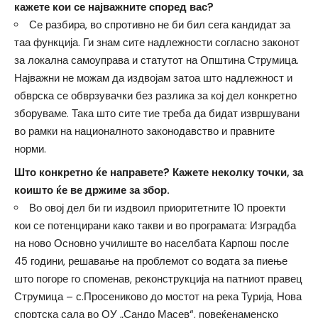
кажете кои се најважните според вас?
Се разбира, во спротивно не би бил сега кандидат за
таа функција. Ги знам сите надлежности согласно законот
за локална самоуправа и статутот на Општина Струмица.
Најважни не можам да издвојам затоа што надлежност и
обврска се обврзувачки без разлика за кој дел конкретно
зборуваме. Така што сите тие треба да бидат извршувани
во рамки на националното законодавство и правните
норми.
Што конкретно ќе направете? Кажете неколку точки, за
коишто ќе ве држиме за збор.
Во овој дел би ги издвоил приоритетните 10 проекти
кои се потенцирани како такви и во програмата: Изградба
на ново Основно училиште во населбата Карпош после
45 години, решавање на проблемот со водата за пиење
што погоре го споменав, реконструкција на патниот правец
Струмица – с.Просениково до мостот на река Турија, Нова
спортска сала во ОУ „Сандо Масев“, повеќенаменско