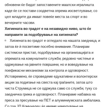
обновени ќе бидат запоставените маалски игралишта
каде ќе се постави соодветна опрема иосветлување, со
цел младите да имаат повеќе места за спорт и во
вечерните часови.
Хигиената во градот е на незавидно ниво, што ќе
направите за подобрување на хигиената?
Хигиената во градот е огледало на нашата заедница, и
затоа ќе ѝ посветиме посебно внимание. Планирам
системски пристап, подобрување на организацијата и
опремата на комуналните служби, редовно чистење и
одржување на јавните површини, но и воведување на
поефикасни механизми за контрола и одговорност.
Истовремено, ќе спроведеме едукативни и волонтерски
акции за подигање на свеста кај граѓаните, затоа што
чиста Струмица не се одржува само со служби, туку со
заедничка грижа и одговорност. Планираме набавка на
преса за пресување на ПЕТ и алуминиумската амбалажа.
Со тоа ЈП Комуналец ќе имаме намалување на