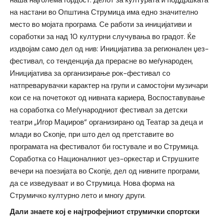
наша најголема гордост. Делот за културата и поддршката
на настани во Општина Струмица има едно значително
место во мојата програма. Се работи за иницијативи и
соработки за над 10 културни случувања во градот. Ќе
издвојам само дел од нив: Иницијатива за регионален џез-
фестивал, со тенденција да прерасне во меѓународен,
Иницијатива за организирање рок-фестивал со
натпреварувачки карактер на групи и самостојни музичари
кои се на почетокот од нивната кариера, Воспоставување
на соработка со Меѓународниот фестивал за детски
театри „Игор Маџиров“ организирано од Театар за деца и
млади во Скопје, при што дел од претставите во
програмата на фестивалот би гостувале и во Струмица.
Соработка со Националниот џез-оркестар и Струшките
вечери на поезијата во Скопје, дел од нивните програми,
да се изведуваат и во Струмица. Нова форма на
Струмичко културно лето и многу други.
Дали знаете кој е најтрофејниот струмички спортски