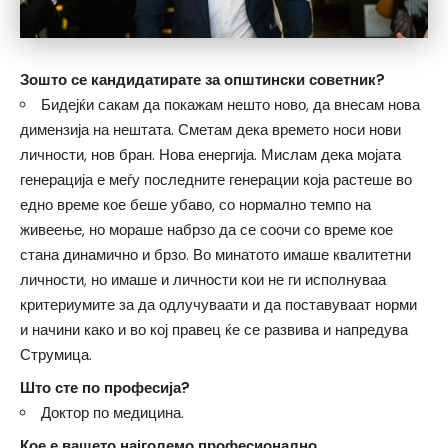
Зошто се кандидатирате за општински советник?
Бидејќи сакам да покажам нешто ново, да внесам нова
димензија на нештата. Сметам дека времето носи нови
личности, нов бран. Нова енергија. Мислам дека мојата
генерација е меѓу последните генерации која растеше во
едно време кое беше убаво, со нормално темпо на
живеење, но мораше набрзо да се соочи со време кое
стана динамично и брзо. Во минатото имаше квалитетни
личности, но имаше и личности кои не ги исполнуваа
критериумите за да одлучуваати и да поставуваат норми
и начини како и во кој правец ќе се развива и напредува
Струмица.
Што сте по професија?
Доктор по медицина.
Кое е вашето најголемо професионално