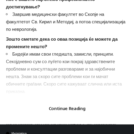
достигнување?
Завршив медицински факултет во Скопје на
факултетот Св. Кирил и Методиј, а потоа специјализација
по неврологија.
Зошто сметате дека со оваа позиција ќе можете да
промените нешто?
Бидејќи имам свои гледишта, замисли, принципи.
Секојдневно сум со луѓето кои покрај здравствените
проблеми и консултации разговараме и за најобични
нешта. Знам за скоро сите проблеми кои ги мачат
обичните граѓани. Скоро сите кажуваат слична или иста
приказна.
Што најмногу ве провоцира и сакате да се обидите да
Continue Reading
го промените?
Ме провоцира умисленоста кај некои личности, нивното
преценување на сопствената личност. Ме провоцира
недостапноста на одредени функционери и луѓе на
Интервјуа