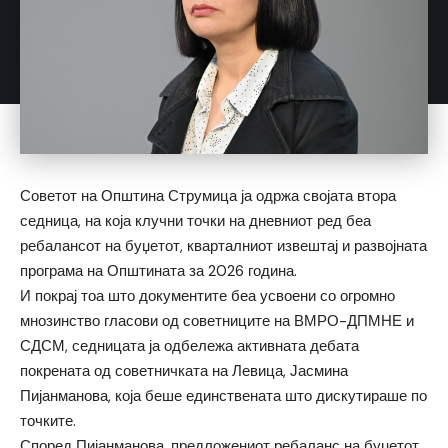
Советот на Општина Струмица ја одржа својата втора
седница, на која клучни точки на дневниот ред беа
ребалансот на буџетот, кварталниот извештај и развојната
програма на Општината за 2026 година.
И покрај тоа што документите беа усвоени со огромно
мнозинство гласови од советниците на ВМРО-ДПМНЕ и
СДСМ, седницата ја одбележа активната дебата
покрената од советничката на Левица, Јасмина
Пијанманова, која беше единствената што дискутираше по
точките.
Според Пијанманова, предложениот ребаланс на буџетот