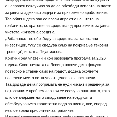
е направен исклучиво за да се обезбеди исплата на плати
за јавната администрација и за привремено вработените.
Таа обвини дека ова се прави директно на штета на
граѓаните, со кратење на средства од програмите за јавна
чистота и животна средина.
„Ребалансот не обезбедува средства за капитални
инвестиции, туку се сведува само на покривање тековни
трошоци“, истакна Пијанманова.
Критики беа упатени и кон развојната програма за 2026
година. Советничката на Левица посочи дека фокусот
повторно е ставен само на градот, додека околните
населени места остануваат целосно запоставени.
Таа додаде дека програмата не нуди никакви решенија за
најгорливите проблеми со кои се соочува општината, како
што се алармантното загадување на воздухот и
обезбедувањето квалитетна вода за пиење, кои, според
неа, се врвни приоритети за граѓаните.