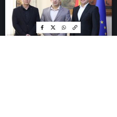
Промената на локалната власт во Струмица ги донесе и
очекуваните смени на раководните позиции во јавните
претпријатија. Првите именувања веќе предизвикаа
реакции во јавноста, во кои доминира ставот дека при
изборот на новите директори предност се дава на
партиската припадност, наместо на стручноста и
професионалното искуство во областа.
Градоначалникот на општина Струмица, Петар Јанков,
денеска именуваше нови в.д. директори на две јавни