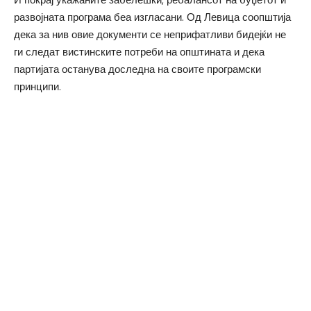
И покрај укажаните забелешки, ребалансот на буџетот и
развојната програма беа изгласани. Од Левица соопштија
дека за нив овие документи се неприфатливи бидејќи не
ги следат вистинските потреби на општината и дека
партијата останува доследна на своите програмски
принципи.