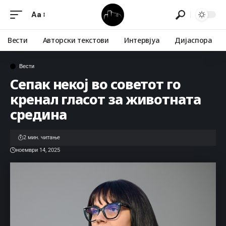
Aa
Вести
Авторски текстови
Интервјуа
Дијаспора
Вести
Сепак некој во советот го
кренал гласот за животната
средина
2 мин. читање
ноември 14, 2025