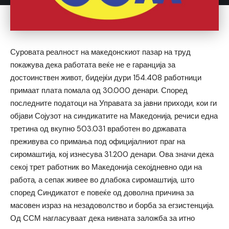
Суровата реалност на македонскиот пазар на труд
покажува дека работата веќе не е гаранција за
достоинствен живот, бидејќи дури 154.408 работници
примаат плата помала од 30.000 денари. Според
последните податоци на Управата за јавни приходи, кои ги
објави Сојузот на синдикатите на Македонија, речиси една
третина од вкупно 503.031 вработен во државата
преживува со примања под официјалниот праг на
сиромаштија, кој изнесува 31.200 денари. Ова значи дека
секој трет работник во Македонија секојдневно оди на
работа, а сепак живее во длабока сиромаштија, што
според Синдикатот е повеќе од доволна причина за
масовен израз на незадоволство и борба за егзистенција.
Од ССМ нагласуваат дека нивната заложба за итно