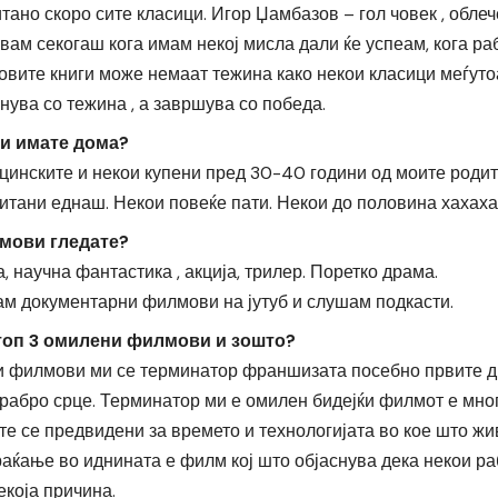
ано скоро сите класици. Игор Џамбазов – гол човек , облеч
вам секогаш кога имам некој мисла дали ќе успеам, кога ра
говите книги може немаат тежина како некои класици меѓуто
нува со тежина , а завршува со победа.
ги имате дома?
цинските и некои купени пред 30-40 години од моите родит
итани еднаш. Некои повеќе пати. Некои до половина хахаха
мови гледате?
, научна фантастика , акција, трилер. Поретко драма.
ам документарни филмови на јутуб и слушам подкасти.
 топ 3 омилени филмови и зошто?
 филмови ми се терминатор франшизата посебно првите дв
храбро срце. Терминатор ми е омилен бидејќи филмот е мног
те се предвидени за времето и технологијата во кое што жи
раќање во иднината е филм кој што објаснува дека некои ра
екоја причина.