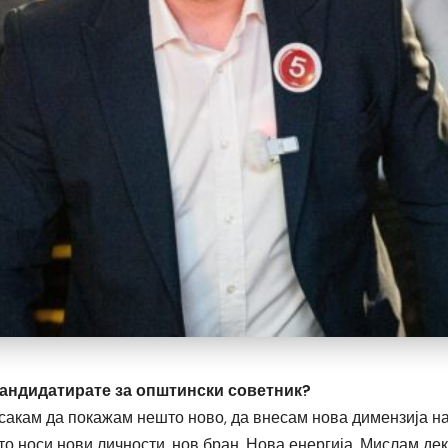
кандидатирате за општински советник?
 сакам да покажам нешто ново, да внесам нова димензија н
о носи нови личности, нов бран. Нова енергија. Мислам дек