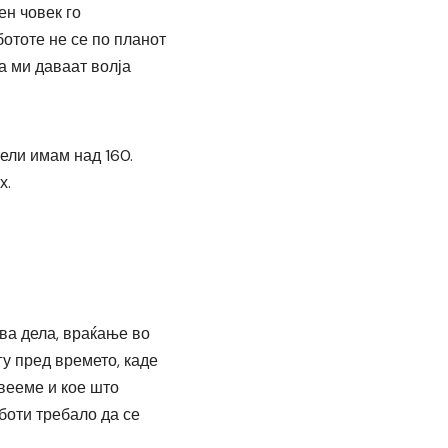
ен човек го
бототе не се по планот
а ми даваат волја
ели имам над 160.
х.
а дела, враќање во
у пред времето, каде
вееме и кое што
боти требало да се