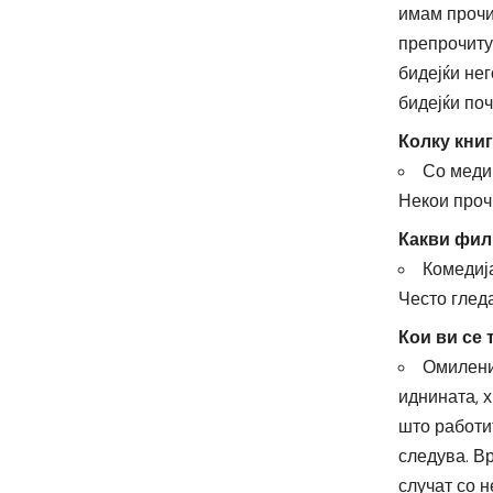
имам прочит
препрочиту
бидејќи не
бидејќи поч
Колку кни
Со меди
Некои проч
Какви фил
Комедија
Често глед
Кои ви се
Омилени
иднината, 
што работи
следува. В
случат со н