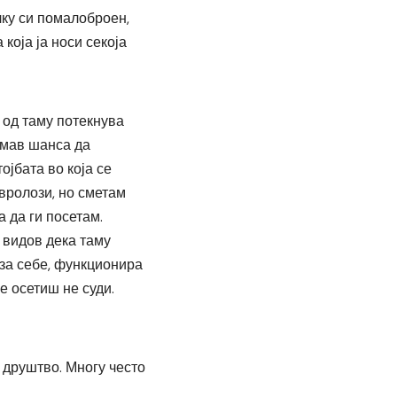
лку си помалоброен,
која ја носи секоја
 од таму потекнува
Имав шанса да
ојбата во која се
вролози, но сметам
а да ги посетам.
 видов дека таму
 за себе, функционира
е осетиш не суди.
о друштво. Многу често