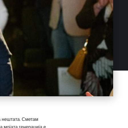
а нештата. Сметам
а мојата генерација е