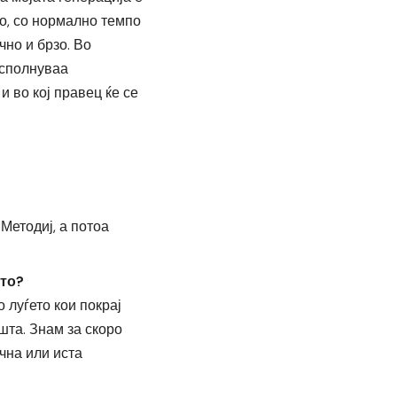
о, со нормално темпо
но и брзо. Во
исполнуваа
и во кој правец ќе се
Методиј, а потоа
што?
 луѓето кои покрај
шта. Знам за скоро
чна или иста