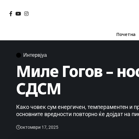
Почетна
Интервјуа
Миле Гогов – но
СДСМ
Како човек сум енергичен, темпераментен и п
основните вредности повторно ќе дојдат на пи
октомври 17, 2025