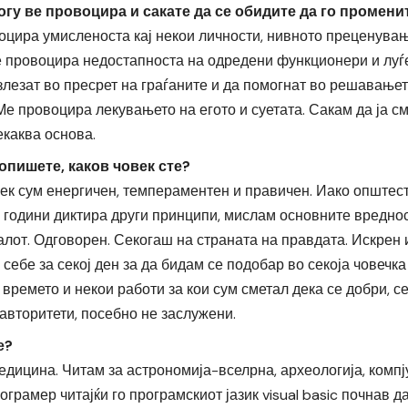
гу ве провоцира и сакате да се обидите да го промени
оцира умисленоста кај некои личности, нивното преценува
е провоцира недостапноста на одредени функционери и луѓе
злезат во пресрет на граѓаните и да помогнат во решавање
Ме провоцира лекувањето на егото и суетата. Сакам да ја с
екаква основа.
 опишете, каков човек сте?
век сум енергичен, темпераментен и правичен. Иако општес
 години диктира други принципи, мислам основните вреднос
алот. Одговорен. Секогаш на страната на правдата. Искрен и
себе за секој ден за да бидам се подобар во секоја човечка
времето и некои работи за кои сум сметал дека се добри, с
авторитети, посебно не заслужени.
е?
дицина. Читам за астрономија-вселрна, археологија, компју
ограмер читајќи го програмскиот јазик visual basic почнав 