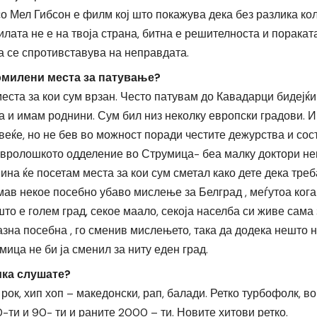
со Мел Гибсон е филм кој што покажува дека без разлика ко
лата не е на твоја страна, битна е решителноста и пораката 
ја се спротивставува на неправдата.
омилени места за патување?
ста за кои сум врзан. Често патувам до Кавадарци бидејќи
ка и имам роднини. Сум бил низ неколку европски градови. 
еќе, но не бев во можност поради честите дежурства и сост
вролошкото одделение во Струмица- беа малку доктори не
ина ќе посетам места за кои сум сметал како дете дека треб
ав некое посебно убаво мислење за Белград , меѓутоа кога
што е голем град, секое маало, секоја населба си живе сама
азна посебна , го сменив мислењето, така да додека нешто н
ица не би ја сменил за ниту еден град.
ика слушате?
ок, хип хоп – македонски, рап, балади. Ретко турбофолк, в
-ти и 90- ти и раните 2000 – ти. Новите хитови ретко.