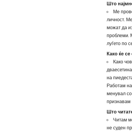
Што најмно
Ме пров
личност. М
можат да и
проблеми. 
луѓето по с
Како ќе се
Како чо
дваесетина
на пиедест
Работам на 
менувал со 
признавам 
Што читат
Читам ме
не суден пр