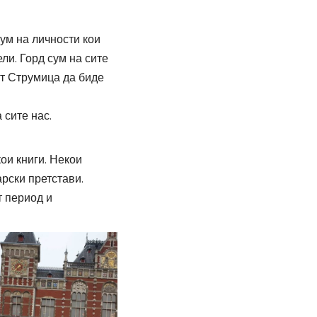
сум на личности кои
ли. Горд сум на сите
ат Струмица да биде
 сите нас.
ои книги. Некои
рски претстави.
т период и