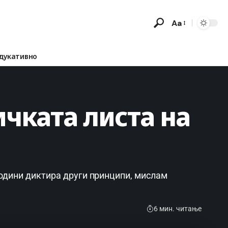
Aa
дукативно
ичката листа на
одини диктира други принципи, мислам
6 мин. читање