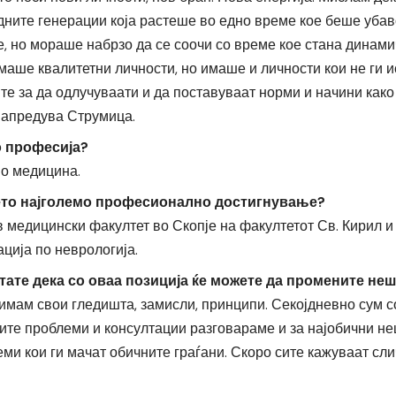
дните генерации која растеше во едно време кое беше убав
, но мораше набрзо да се соочи со време кое стана динамич
маше квалитетни личности, но имаше и личности кои не ги 
е за да одлучуваати и да поставуваат норми и начини како 
напредува Струмица.
о професија?
по медицина.
ето најголемо професионално достигнување?
медицински факултет во Скопје на факултетот Св. Кирил и 
ција по неврологија.
тате дека со оваа позиција ќе можете да промените не
имам свои гледишта, замисли, принципи. Секојдневно сум со
ите проблеми и консултации разговараме и за најобични не
еми кои ги мачат обичните граѓани. Скоро сите кажуваат сли