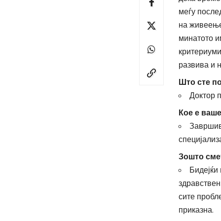
меѓу после
на живеење
минатото и
критериумит
развива и 
Што сте п
Доктор 
Кое е ваш
Завршив 
специјализа
Зошто сме
Бидејќи 
здравствен
сите пробл
приказна.