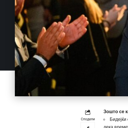
Зошто се 
Бидејќи
Сподели
дека времет