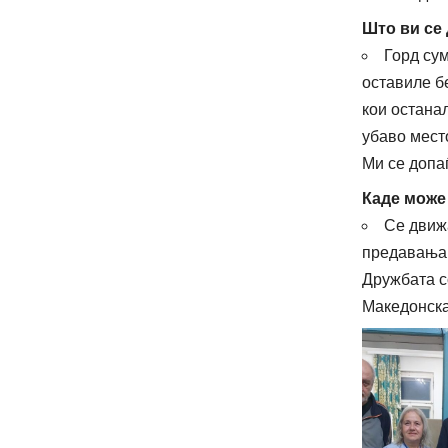
Што ви се 
Горд сум
оставиле бе
кои остана
убаво мест
Ми се допаѓ
Каде може 
Се движа
предавања 
Дружбата со
Македонска 