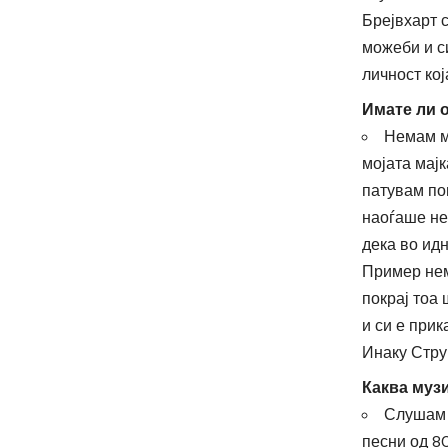
Брејвхарт 
можеби и си
личност ко
Имате ли 
Немам ме
мојата мај
патувам пов
наоѓаше не
дека во идн
Пример нем
покрај тоа 
и си е прик
Инаку Струм
Каква муз
Слушам р
песни од 80