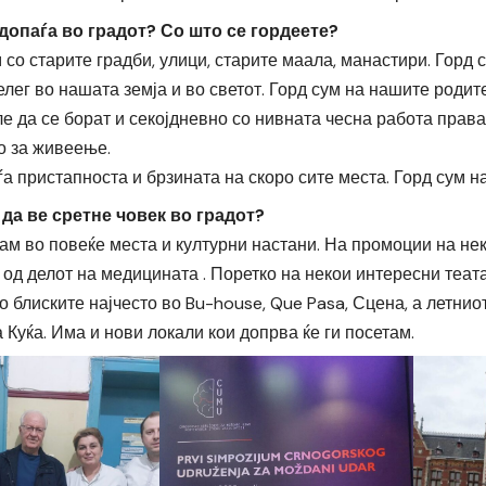
допаѓа во градот? Со што се гордеете?
 со старите градби, улици, старите маала, манастири. Горд 
лег во нашата земја и во светот. Горд сум на нашите родите
ле да се борат и секојдневно со нивната чесна работа прав
о за живеење.
а пристапноста и брзината на скоро сите места. Горд сум на
да ве сретне човек во градот?
м во повеќе места и културни настани. На промоции на нек
од делот на медицината . Поретко на некои интересни теата
 блиските најчесто во Bu-house, Que Pasa, Сцена, а летнио
Куќа. Има и нови локали кои допрва ќе ги посетам.