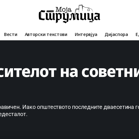
Вести
Авторски текстови
Интервјуа
Дијаспора
Е
сителот на советн
равичен. Иако општеството последните дваесетина г
едесталот.