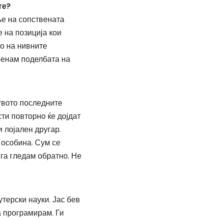
те?
ње на сопствената
 на позиција кои
то на нивните
менам поделбата на
твото последните
ти повторно ќе дојдат
 лојален другар.
 особина. Сум се
ега гледам обратно. Не
терски науки. Јас бев
да програмирам. Ги