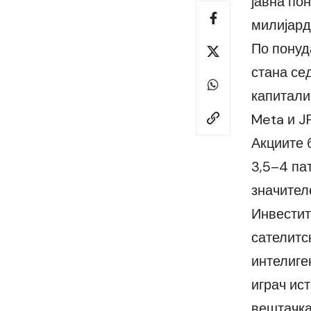
јавна пон
милијард
По понуд
стана се
капитализ
Meta и J
Акциите 
3,5–4 па
значител
Инвестит
сателитск
интелиген
играч ис
вештачка