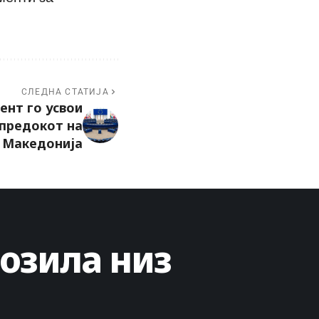
СЛЕДНА СТАТИЈА
ент го усвои
апредокот на
Македонија
озила низ