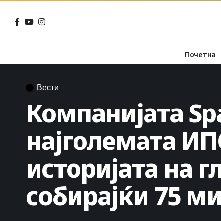
Почетна
Вести
Компанијата Sp
најголемата ИПО
историјата на г
собирајќи 75 м