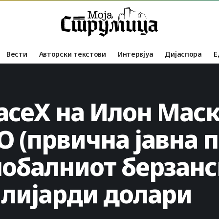
Вести
Авторски текстови
Интервјуа
Дијаспора
Е
aceX на Илон Маск
 (првична јавна п
лобалниот берзанс
илијарди долари