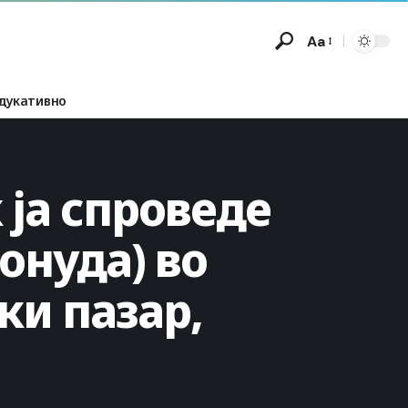
Aa
дукативно
 ја спроведе
онуда) во
ки пазар,