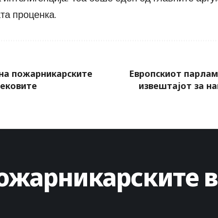
та проценка.
 на пожарникарските
Европскиот парлам
вековите
извештајот за н
пожарникарските в