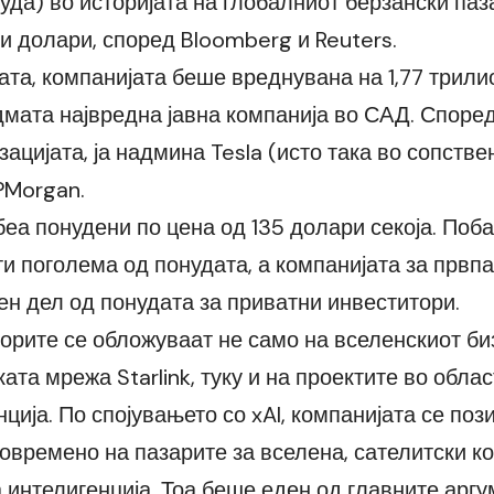
уда) во историјата на глобалниот берзански паза
и долари, според Bloomberg и Reuters.
ата, компанијата беше вреднувана на 1,77 трили
дмата највредна јавна компанија во САД. Споре
ацијата, ја надмина Tesla (исто така во сопстве
PMorgan.
беа понудени по цена од 135 долари секоја. Поб
ти поголема од понудата, а компанијата за првп
ен дел од понудата за приватни инвеститори.
орите се обложуваат не само на вселенскиот би
ата мрежа Starlink, туку и на проектите во обла
ција. По спојувањето со xAI, компанијата се по
товремено на пазарите за вселена, сателитски к
 интелигенција. Тоа беше еден од главните аргу