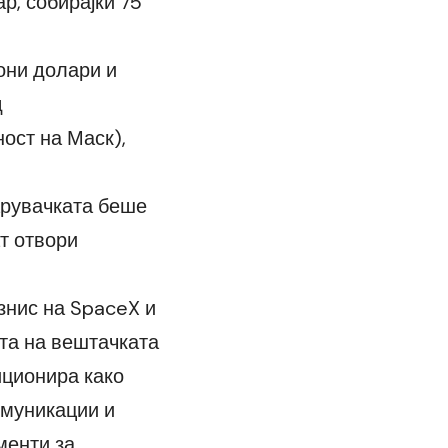
р, собирајќи 75
они долари и
д
ност на Маск),
арувачката беше
ат отвори
знис на SpaceX и
ста на вештачката
зиционира како
омуникации и
менти за